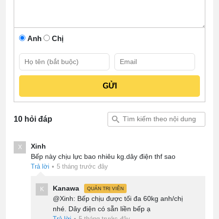
Anh
Chị
10 hỏi đáp
Xinh
X
Bếp này chịu lực bao nhiêu kg.dây điện thf sao
Trả lời
•
5 tháng trước đây
Kanawa
K
QUẢN TRỊ VIÊN
@Xinh: Bếp chịu được tối đa 60kg anh/chị
nhé. Dây điện có sẵn liền bếp ạ
Trả lời
•
5 tháng trước đây