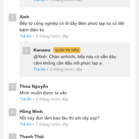
Xinh
X
Bếp từ công nghiệp có đi dây điện phức tạp ko.có tiết
kiệm điện ko
Trả lời
•
5 tháng trước đây
Kanawa
K
QUẢN TRỊ VIÊN
@Xinh: Chào anh/chị, bếp này có sẵn dây
cắm không cần đấu nối phức tạp ạ
Trả lời
•
5 tháng trước đây
Thoa Nguyễn
T
Mình muốn được tư vấn
Trả lời
•
5 tháng trước đây
Hồng Minh
H
Nồi này đun tầm bao lâu thì sôi vậy sop?
Trả lời
•
7 tháng trước đây
Thanh Thái
T