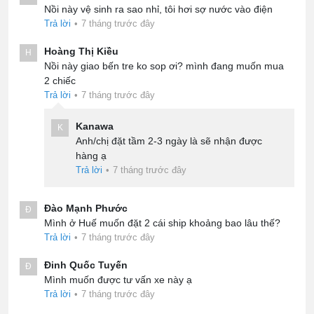
Nồi này vệ sinh ra sao nhỉ, tôi hơi sợ nước vào điện
Trả lời
•
7 tháng trước đây
Hoàng Thị Kiều
H
Nồi này giao bến tre ko sop ơi? mình đang muốn mua
2 chiếc
Trả lời
•
7 tháng trước đây
Kanawa
K
Anh/chị đặt tầm 2-3 ngày là sẽ nhận được
hàng ạ
Trả lời
•
7 tháng trước đây
Đào Mạnh Phước
Đ
Mình ở Huế muốn đặt 2 cái ship khoảng bao lâu thế?
Trả lời
•
7 tháng trước đây
Đinh Quốc Tuyến
Đ
Mình muốn được tư vấn xe này ạ
Trả lời
•
7 tháng trước đây