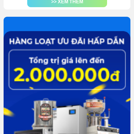
>> XEM THÊM
nhiều không gian bếp và cửa hàng.
Làm lạnh nhanh, tiết kiệm điện
: Công nghệ làm
lạnh tiên tiến giúp tủ làm lạnh nhanh, hơi lạnh phân
bổ đều, giảm thất thoát nhiệt.
Bảo quản thực phẩm lâu dài
: Cấp đông nhanh,
sâu giúp thực phẩm không khô, không mất nước,
giữ trọn độ tươi và dinh dưỡng.
Bảo quản đa dạng thực phẩm
: Khoang chứa
rộng, phân ngăn khoa học, dễ điều chỉnh nhiệt độ
cho nhiều loại thực phẩm khác nhau.
Giữ trọn hương vị, an toàn sức khỏe
: Thực phẩm
được bảo quản ổn định, giữ nguyên hương vị và
giá trị dinh dưỡng trong suốt thời gian lưu trữ.