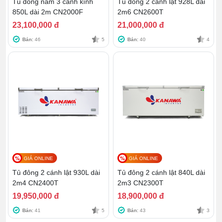
Tủ đông nằm 3 cánh kính
Tủ đông 2 cánh lật 928L dài
850L dài 2m CN2000F
2m6 CN2600T
23,100,000 đ
21,000,000 đ
Bán:
46
5
Bán:
40
4
GIÁ ONLINE
GIÁ ONLINE
Tủ đông 2 cánh lật 930L dài
Tủ đông 2 cánh lật 840L dài
2m4 CN2400T
2m3 CN2300T
19,950,000 đ
18,900,000 đ
Bán:
41
5
Bán:
43
3