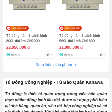
GIÁ ONLINE
GIÁ ONLINE
Tủ đông nằm 3 cánh kính
Tủ đông nằm 3 cánh kính
800L dài 2m CN2000
560L dài 1m8 CN1800
22,050,000 đ
21,000,000 đ
Bán:
41
4
Bán:
33
4
Xem thêm sản phẩm
Tủ Đông Công Nghiệp - Tủ Bảo Quản Kanawa
Tủ đông là thiết bị quan trọng trong việc bảo quản
thực phẩm đông lạnh lâu dài, được sử dụng phổ biến
tại nhà hàng, quán ăn, siêu thị, bếp công nghiệp và cả
gia đình kinh doanh. Với khả năng làm lạnh sâu, dung