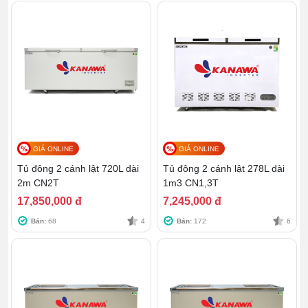
GIÁ ONLINE
GIÁ ONLINE
Tủ đông 2 cánh lật 720L dài
Tủ đông 2 cánh lật 278L dài
2m CN2T
1m3 CN1,3T
17,850,000 đ
7,245,000 đ
Bán:
68
4
Bán:
172
6