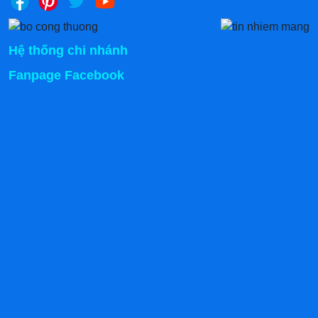
Hệ thống chi nhánh
Fanpage Facebook
Tủ đông mặt kính
Tủ đông mini
Dòng tủ đông dung tích nhỏ, phù hợp cho gia đình hoặc
cửa hàng quy mô nhỏ, không chiếm nhiều không gian.