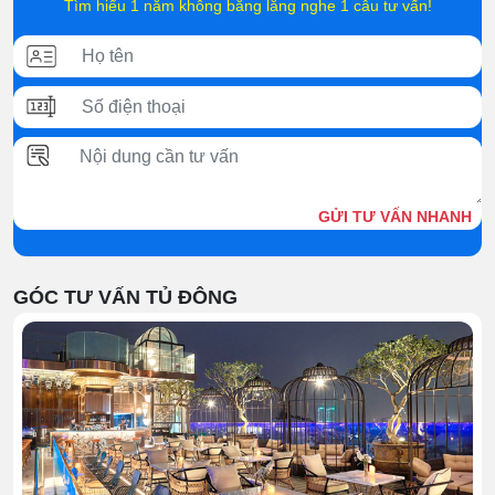
Tìm hiểu 1 năm không bằng lắng nghe 1 câu tư vấn!
hàng
➡️
Tủ đông đứng
– tiết kiệm diện tích
➡️ Tủ đông mini – nhỏ gọn, tiện lợi
👉 Xem ngay toàn bộ các mẫu tủ đông mới nhất tại
Kanawa để lựa chọn đúng dung tích – đúng công suất –
tối ưu chi phí đầu tư.
GỬI TƯ VẤN NHANH
📞Gọi ngay Hotline: 0915 861 515 để được tư vấn nhanh
chóng, báo giá chi tiết và hỗ trợ chọn model phù hợp với
GÓC TƯ VẤN TỦ ĐÔNG
nhu cầu sử dụng thực tế.
Tủ đông có những loại nào?
Theo cấu tạo, kiểu dáng
Tủ đông đứng
Tủ có thiết kế dạng đứng, mở cửa phía trước, giúp tiết