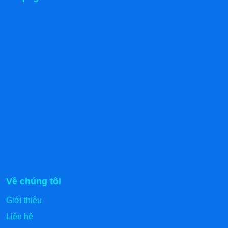
lượng, máy chạy ổn định, ít rung ồn, đáp ứng nhu
cầu sử dụng cường độ cao.
Lợi ích nổi bật tủ mát bàn chặt Kanawa
Các loại tủ mát bàn chặt phổ biến
Phân loại theo số cánh/ dung tích
1 cánh
2 cánh
3 cánh
Phân loại theo chất liệu
inox 201
Về chúng tôi
inox 304
Giới thiệu
Liên hệ
Chất liệu cấu tạo tủ mát bàn chặt