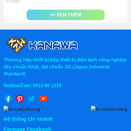
chặt
Kết hợp 2 trong 1:
vừa có
tủ mát để bảo quản và
>> XEM THÊM
bàn chặt để sơ chế ngay trên cùng thiết bị, giúp tiết
kiệm diện tích và rút ngắn thao tác trong bếp.
Làm lạnh nhanh, nhiệt độ ổn định:
Hệ thống làm
lạnh hiệu quả giúp duy trì nhiệt độ mát lý tưởng,
bảo quản thực phẩm tươi lâu, hạn chế hư hỏng.
Mặt bàn inox chắc chắn, chịu lực tốt:
Bề mặt inox
Thương hiệu thiết bị bếp, thiết bị điện lạnh công nghiệp
phẳng, cứng cáp, dễ vệ sinh, phù hợp để chặt, thái,
tiêu chuẩn Nhật, đạt chuẩn JIS (Japan Industrial
sơ chế thực phẩm liên tục.
Standard)
Tiết kiệm điện năng:
Cách nhiệt tốt, đóng kín hơi
Hotline/Zalo:
0915 86 1515
lạnh giúp giảm hao phí điện trong quá trình vận
hành lâu dài.
Thiết kế gọn gàng, tối ưu không gian bếp:
Phù
hợp với bếp nhà hàng, quán ăn, bếp công nghiệp
có diện tích hạn chế.
Hệ thống chi nhánh
Vận hành êm ái, độ bền cao:
Linh kiện chất
Fanpage Facebook