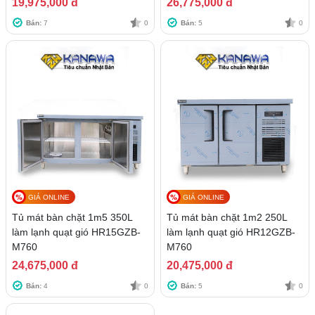
19,975,000 đ
26,775,000 đ
Bán:
7
0
Bán:
5
0
GIÁ ONLINE
GIÁ ONLINE
Tủ mát bàn chặt 1m5 350L
Tủ mát bàn chặt 1m2 250L
làm lạnh quạt gió HR15GZB-
làm lạnh quạt gió HR12GZB-
M760
M760
24,675,000 đ
20,475,000 đ
Bán:
4
0
Bán:
5
0