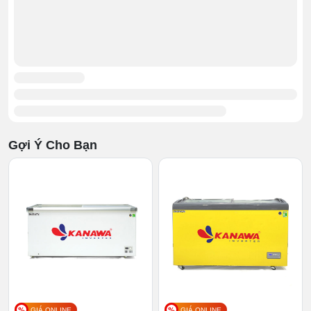
Gợi Ý Cho Bạn
Bảng điều khiển tiện lợi
Bảng điều khiển
: 6 nấc chỉnh nhiệt giúp người
dùng lựa chọn được mức nhiệt phù hợp với thực
phẩm cần bảo quản. 2 đèn LED báo hiệu kết nối
nguồn điện và tình trạng hoạt động của tủ, giúp
người dùng kiểm soát tủ dễ dàng.
Giỏ đựng
: giỏ đựng được treo lửng tách biệt với
không gian chứa bên dưới giúp phân tách các
GIÁ ONLINE
GIÁ ONLINE