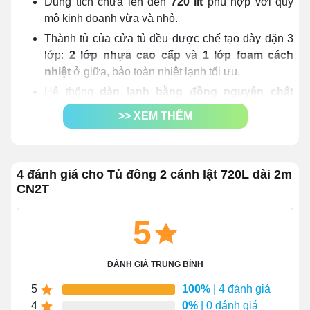
Dung tích chứa lên đến
720 lít
phù hợp với quy
mô kinh doanh vừa và nhỏ.
Thành tủ của cửa tủ đều được chế tạo dày dặn 3
lớp:
2 lớp nhựa cao cấp
và
1 lớp foam cách
nhiệt
ở giữa, bảo toàn nhiệt lạnh tối ưu.
Hệ thống
dàn lạnh bằng đồng nguyên chất
100%
, block nén Wanbao chất lượng cao kết hợp
>> XEM THÊM
công nghệ truyền nhiệt trực tiếp
giúp tủ làm mát
nhanh, lạnh sâu, nhanh đạt ngưỡng nhiệt thấp
nhất (
-18 - 0 độ C
).
4 đánh giá cho Tủ đông 2 cánh lật 720L dài 2m
Môi chất lạnh được ứng dụng là khí
gas R290
CN2T
đảm bảo độ an toàn và thân thiện tối đa.
Công suất tiêu thụ tối đa
280W/h
, giúp tiết kiệm chi
5
phí vận hành trong suốt quá trình trưng bày, bảo
quản thực phẩm.
ĐÁNH GIÁ TRUNG BÌNH
Bảng điều khiển
bao gồm núm xoay
6 mức
chỉnh
nhiệt + đèn báo hiệu giúp người dùng kiểm soát
5
100%
| 4 đánh giá
hoạt động tủ dễ dàng.
4
0%
| 0 đánh giá