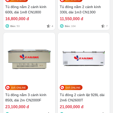
thực phẩm có thể ăn ngay và thực phẩm tươi
sống, an toàn vệ sinh hơn.
Tủ đông nằm 2 cánh kính
Tủ đông nằm 2 cánh kính
600L dài 1m8 CN1800
330L dài 1m3 CN1300
Bánh xe
: Thiết kế 4 bánh xe PU chịu lực dưới đáy
16,800,000 đ
11,550,000 đ
tủ giúp người dùng có thể di chuyển, điều hướng
tủ đến mọi vị trí một cách dễ dàng, đỡ tốn công
Bán:
53
4
Bán:
104
7
sức.
Cửa lật
: dễ dàng đóng mở với thiết kế cộng lực và
có ưu thế hơn cửa lùa là khả năng chống thất
thoát hơi nhiệt hiệu quả.
GIÁ ONLINE
GIÁ ONLINE
Tủ đông nằm 3 cánh kính
Tủ đông 2 cánh lật 928L dài
850L dài 2m CN2000F
2m6 CN2600T
23,100,000 đ
21,000,000 đ