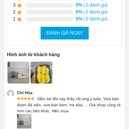
Đi kèm
giỏ đựng
giúp tách biệt thực phẩm như
3
0%
| 0 đánh giá
kem, sữa chua, ... với đá viên, đồ sống đông lạnh
2
0%
| 0 đánh giá
phía dưới.
1
0%
| 0 đánh giá
Bánh xe
PU chịu lực 360 độ chuyển động linh
ĐÁNH GIÁ NGAY
hoạt, giúp di chuyển tủ đến vị trí mong muốn một
cách dễ dàng.
Cơ chế hoạt động êm ái,
độ ồn cực thấp
.
Hình ảnh từ khách hàng
Chí Hòa
Sắm bộ đôi này thấy rất ưng ý luôn. Vừa bán
được đá viên, vừa bán kem, trà sữa, ... Giá shop cũng rẻ
hơn các bên khác. Nên mua
Đặc điểm nổi bật của tủ đông nằm