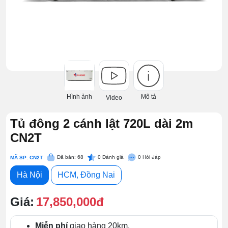
Hình ảnh
Mô tả
Video
Tủ đông 2 cánh lật 720L dài 2m
CN2T
Đã bán: 68
0
Đánh giá
0
Hỏi đáp
MÃ SP: CN2T
Hà Nội
HCM, Đồng Nai
Giá:
17,850,000đ
Miễn phí
giao hàng 20km.