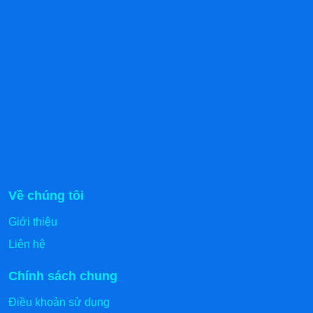
cách tường từ 10 – 15cm.
Khi nhận tủ, không nên khỏi động ngay mà hãy để
nó ổn định trước. Sau đó, mới bật nguồn và làm
lạnh tủ trong 1 – 2 tiếng.
Khi tủ đã được làm lạnh, xếp thực phẩm vào trong
khoang với số lượng, mật độ vừa phải để tránh
chặn lối lưu thông của khí mát.
Vệ sinh, bảo dưỡng tủ định kỳ để tránh ám mùi,
phát sinh vi khuẩn trong quá trình sử dụng.
Về chúng tôi
Giới thiệu
Liên hệ
Chính sách chung
Điều khoản sử dụng