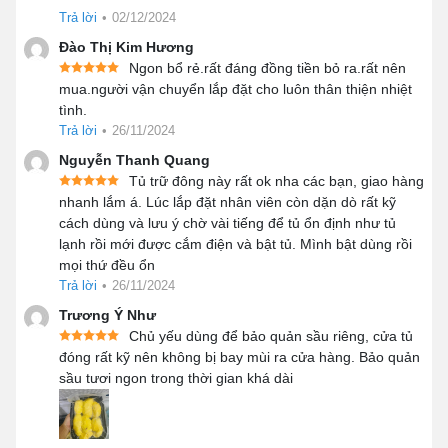
Trả lời
•
02/12/2024
👉 Bạn đang tìm kiếm tủ đông phù hợp cho nhu
Đào Thị Kim Hương
cầu kinh doanh hoặc sử dụng gia đình nhưng chưa
Ngon bổ rẻ.rất đáng đồng tiền bỏ ra.rất nên
biết nên chọn loại nào?
mua.người vận chuyển lắp đặt cho luôn thân thiện nhiệt
👉 Khám phá ngay danh mục tủ đông Kanawa với
tình.
đầy đủ các dòng sản phẩm đang được ưa chuộng
Trả lời
•
26/11/2024
trên thị trường
Nguyễn Thanh Quang
➡️
Tủ đông công nghiệp
– dung tích lớn, công
Tủ trữ đông này rất ok nha các bạn, giao hàng
suất mạnh
nhanh lắm á. Lúc lắp đặt nhân viên còn dặn dò rất kỹ
➡️
Tủ đông đứng
– tiết kiệm diện tích
cách dùng và lưu ý chờ vài tiếng để tủ ổn định như tủ
lạnh rồi mới được cắm điện và bật tủ. Mình bật dùng rồi
➡️ Tủ đông mini – nhỏ gọn, tiện lợi
mọi thứ đều ổn
👉 Xem ngay toàn bộ các mẫu tủ đông mới nhất tại
Trả lời
•
26/11/2024
Kanawa để lựa chọn đúng dung tích – đúng công
Trương Ý Như
suất – tối ưu chi phí đầu tư.
Chủ yếu dùng để bảo quản sầu riêng, cửa tủ
📞Gọi ngay Hotline: 0915 861 515 để được tư vấn
đóng rất kỹ nên không bị bay mùi ra cửa hàng. Bảo quản
nhanh chóng, báo giá chi tiết và hỗ trợ chọn model
sầu tươi ngon trong thời gian khá dài
phù hợp với nhu cầu sử dụng thực tế.