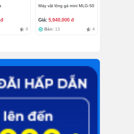
à
Máy vặt lông gà mini MLG-50
 đ
Giá:
5,940,000 đ
0
Bán:
13
4