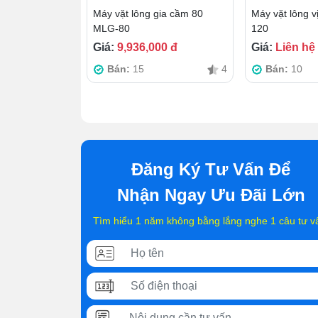
Máy vặt lông gia cầm 80
Máy vặt lông v
MLG-80
120
Giá:
9,936,000 đ
Giá:
Liên hệ
Bán:
15
4
Bán:
10
Đăng Ký Tư Vấn Để
Nhận Ngay Ưu Đãi Lớn
Tìm hiểu 1 năm không bằng lắng nghe 1 câu tư v