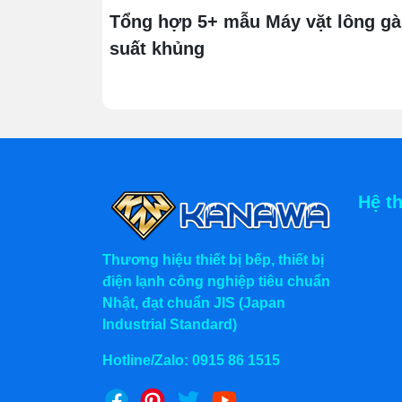
Tổng hợp 5+ mẫu Máy vặt lông gà
suất khủng
Hệ t
Thương hiệu thiết bị bếp, thiết bị
điện lạnh công nghiệp tiêu chuẩn
Nhật, đạt chuẩn JIS (Japan
Industrial Standard)
Hotline/Zalo:
0915 86 1515