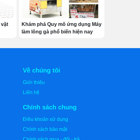
 vặt
Khám phá Quy mô ứng dụng Máy
làm lông gà phổ biến hiện nay
Về chúng tôi
Giới thiệu
Liên hệ
Chính sách chung
Điều khoản sử dụng
Chính sách bảo mật
Chính sách mua - đổi - trả