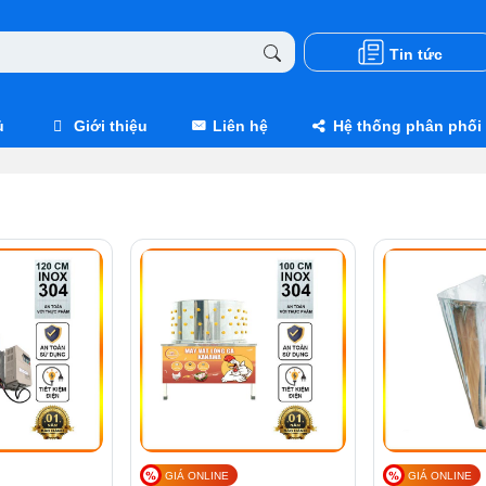
Tin tức
ủ
Giới thiệu
Liên hệ
Hệ thống phân phối
GIÁ ONLINE
GIÁ ONLINE