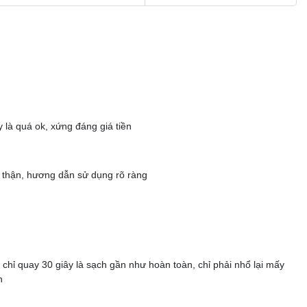
Chỉ từ 6.804.000
Chỉ từ 7.020.000
Chỉ từ 8.100.000
 là quá ok, xứng đáng giá tiền
Chỉ từ 9.936.000
 thận, hương dẫn sử dụng rõ ràng
 vịt mini nhận được lợi ích gì?
m là lựa chọn số 1 dành cho các cơ sở kinh doanh? 4 lợi ích
ành cho bạn.
 chỉ quay 30 giây là sạch gần như hoàn toàn, chỉ phải nhổ lại mấy
n
 làm lông