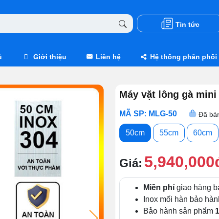
Tin tức
ủ
Giới thiệu
Liên hệ
Hệ thống phân phối
Máy vặt lông gà min
MÃ SP: MLG-50
Đã bán
50cm
55cm
60cm
5,940,000
Giá:
Miền phí
giao hàng b
Inox mối hàn bảo hà
Bảo hành sản phẩm