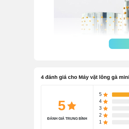
4 đánh giá cho Máy vặt lông gà mi
Cụ thể, dưới đây là bảng giá chi tiết vừa 
5
5
4
Phân loại
3
2
ĐÁNH GIÁ TRUNG BÌNH
1
50cm