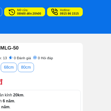
Mở cửa:
Hotline:
08h00 đến 20h00
0915 86 1515
i MLG-50
: 13
0
Đánh giá
0
Hỏi đáp
68cm
80cm
đ
án kính
20km
.
nh
6 năm
.
1 năm
.