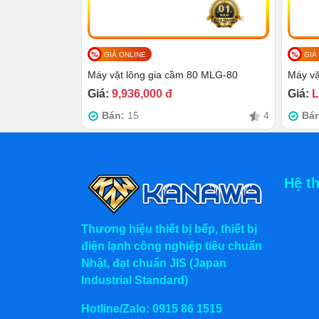
việc dọn dẹp, làm sạch ngay sau đó cũng
máng xả thải định hướng nên thu dọn lông
GIÁ ONLINE
GIÁ
Máy vặt lông gia cầm 80 MLG-80
Máy vặ
Giá:
9,936,000 đ
Giá:
L
Bán:
15
4
Bá
Hệ t
Thương hiệu thiết bị bếp, thiết bị
điện lạnh công nghiệp tiêu chuẩn
Nhật, đạt chuẩn JIS (Japan
Industrial Standard)
Hotline/Zalo:
0915 86 1515