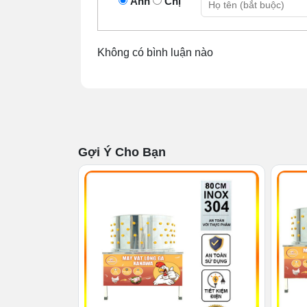
Anh
Chị
Không có bình luận nào
2.2 Thiết kế nhỏ gọn, tối ưu kh
Gợi Ý Cho Bạn
Máy vặt có thiết kế gồm nhiều chi tiết n
tràn lan theo chiều ngang mà xếp chồng l
chúng trông cực nhỏ gọn, tiết kiệm tối đa 
tìm nơi setup thiết bị. Chính vì thế mà 
với các đối thủ size khủng.
2.3 Tối ưu thời gian và chi phí 
Như đã nhắc đến, thời gian hoàn thiện mẻ 
tuồn tuột ra khỏi thân gà vịt. Do đó, bạn 