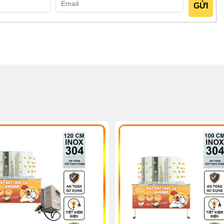
ông gian
hư chân đế, bệ đỡ, lồng chứa… Các thành phần này không xếp
ên nhau theo phương nằm dọc. Chính vì vậy mà giao diện của
diện tích chiếm chỗ trong không gian. Điều này sẽ giúp bạn dễ
khả năng tiếp cận người dùng của con máy này cao hơn hẳn so
vận hành
của thiết bị nhanh như 1 cơn lốc, nhoáng cái là lông đã trôi
không tốn mấy thời gian cho khâu sơ chế gia cầm. Đặc biệt cả