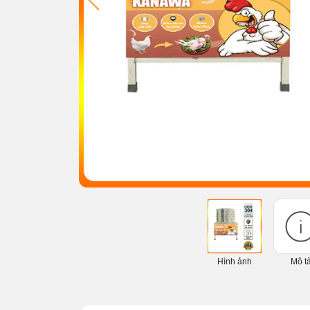
Hình ảnh
Mô t