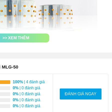
>> XEM THÊM
ni MLG-50
update của mặt hàng đang xét:
100%
| 4 đánh giá
0%
| 0 đánh giá
Giá thành (VNĐ)
0%
| 0 đánh giá
ĐÁNH GIÁ NGAY
0%
| 0 đánh giá
0%
| 0 đánh giá
Chỉ từ 5.940.000