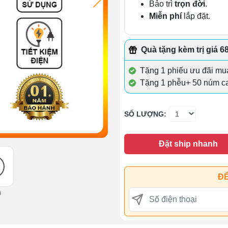
Bảo trì
trọn đời
.
Miễn phí
lắp đặt.
Quà tặng kèm trị giá 6
Tặng 1 phiếu ưu đãi mu
Tặng 1 phễu+ 50 núm cao
SỐ LƯỢNG:
Đặt ship nhanh
ĐỂ
ả