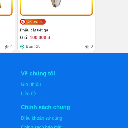
GIÁ ONLINE
Phễu cắt tiết gà
Giá:
100,000 đ
4
Bán:
28
0
Về chúng tôi
Giới thiệu
Liên hệ
Chính sách chung
Điều khoản sử dụng
Chính sách bảo mật