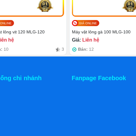
 dễ dàng vì thành máy không bám bẩn. Sản phẩm lại có thêm
 nhanh chóng.
 ONLINE
GIÁ ONLINE
t lông vịt 120 MLG-120
Máy vặt lông gà 100 MLG-100
iên hệ
Giá:
Liên hệ
n:
10
3
Bán:
12
hống chi nhánh
Fanpage Facebook