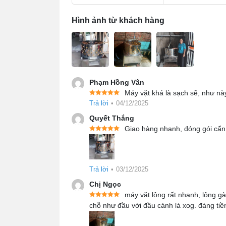
Hình ảnh từ khách hàng
55cm
60cm
Phạm Hồng Vân
68cm
Máy vặt khá là sạch sẽ, như này
Trả lời
•
04/12/2025
Quyết Thắng
80cm
Giao hàng nhanh, đóng gói cẩn
2. Đầu tư máy đánh lông gà
Trả lời
•
03/12/2025
Vì sao máy đánh lông gà vịt mini được xe
Chị Ngọc
dưới đây của sản phẩm sẽ là câu trả lời d
máy vặt lông rất nhanh, lông gà
chỗ như đầu với đầu cánh là xog. đáng tiề
2.1 Cải thiện đáng kể năng suất