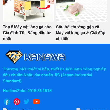
Top 5 Máy vặt lông gà cho
Câu hỏi thường gặp về
Gia đình Tốt, Đáng đầu tư
Máy vặt lông gà & Giải đáp
nhất
chi tiết
Thương hiệu thiết bị bếp, thiết bị điện lạnh công nghiệp
tiêu chuẩn Nhật, đạt chuẩn JIS (Japan Industrial
Standard)
Hotline/Zalo:
0915 86 1515