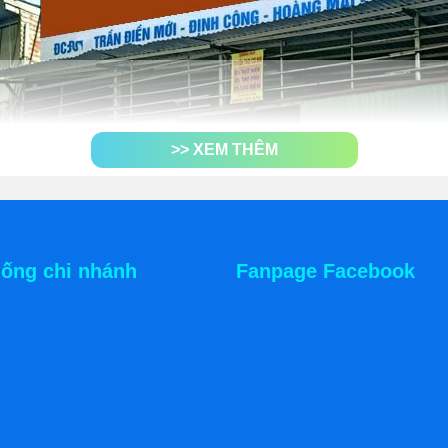
>> XEM THÊM
hống chi nhánh
Fanpage Facebook
 hình ẩm thực đường phố nổi bật có nguồn gốc từ
Thổ Nhĩ Kỳ
,
 trẻ.