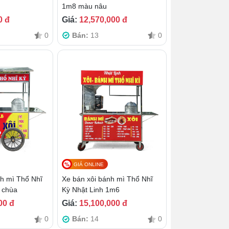
1m8 màu nâu
0 đ
Giá:
12,570,000 đ
0
Bán:
13
0
GIÁ ONLINE
h mì Thổ Nhĩ
Xe bán xôi bánh mì Thổ Nhĩ
 chùa
Kỳ Nhật Linh 1m6
00 đ
Giá:
15,100,000 đ
0
Bán:
14
0