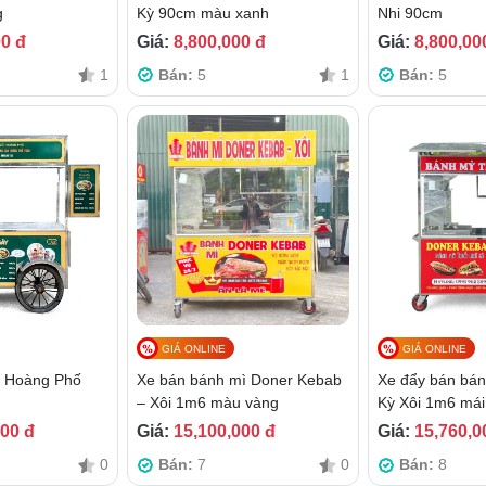
g
Kỳ 90cm màu xanh
Nhi 90cm
00 đ
Giá:
8,800,000 đ
Giá:
8,800,00
1
Bán:
5
1
Bán:
5
GIÁ ONLINE
GIÁ ONLINE
i Hoàng Phố
Xe bán bánh mì Doner Kebab
Xe đẩy bán bán
– Xôi 1m6 màu vàng
Kỳ Xôi 1m6 mái
000 đ
Giá:
15,100,000 đ
Giá:
15,760,0
0
Bán:
7
0
Bán:
8