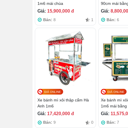
1m6 mái chùa
90cm mái bằn
Giá:
15,900,000 đ
Giá:
8,800,0
Bán:
8
1
Bán:
6
GIÁ ONLINE
GIÁ ONLINE
Xe bánh mì xôi thập cẩm Hà
Xe bánh mì xô
Anh 1m6
1m6 mái bằng
Giá:
17,420,000 đ
Giá:
11,575,
Bán:
9
0
Bán:
7