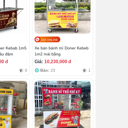
GIÁ ONLINE
ner Kebab 1m5
Xe bán bánh mì Doner Kebeb
âu đậm
1m2 mái bằng
00 đ
Giá:
10,230,000 đ
0
Bán:
23
1