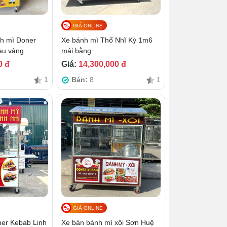
GIÁ ONLINE
h mì Doner
Xe bánh mì Thổ Nhĩ Kỳ 1m6
àu vàng
mái bằng
0 đ
Giá:
14,300,000 đ
1
Bán:
8
1
GIÁ ONLINE
er Kebab Linh
Xe bán bánh mì xôi Sơn Huệ