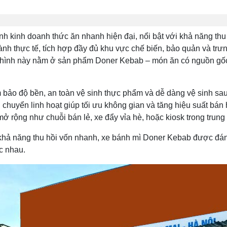
 kinh doanh thức ăn nhanh hiện đại, nổi bật với khả năng thu 
ành thực tế, tích hợp đầy đủ khu vực chế biến, bảo quản và trư
 hình này nằm ở sản phẩm Doner Kebab – món ăn có nguồn gốc 
 bảo độ bền, an toàn vệ sinh thực phẩm và dễ dàng vệ sinh sa
 chuyển linh hoạt giúp tối ưu không gian và tăng hiệu suất bá
ở rộng như chuỗi bán lẻ, xe đẩy vỉa hè, hoặc kiosk trong trun
khả năng thu hồi vốn nhanh, xe bánh mì Doner Kebab được đánh
c nhau.