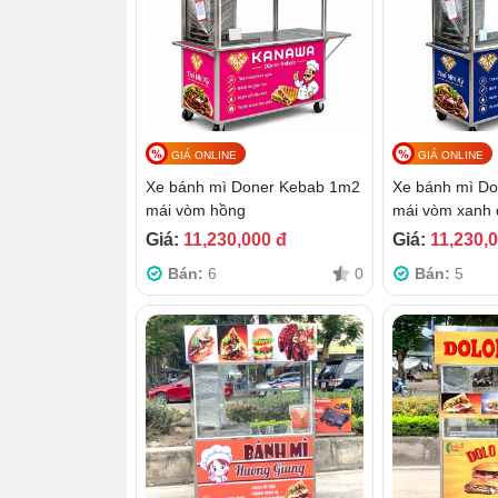
GIÁ ONLINE
GIÁ ONLINE
Xe bánh mì Doner Kebab 1m2
Xe bánh mì D
mái vòm hồng
mái vòm xanh
Giá:
11,230,000 đ
Giá:
11,230,
Bán:
6
0
Bán:
5