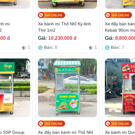
GIÁ ONLINE
GIÁ ONLINE
nh mì
Xe bánh mì Thổ Nhĩ Kỳ Anh
Xe đẩy bán bán
2
Thơ 1m2
Kebab 90cm m
000 đ
Giá:
10,230,000 đ
Giá:
8,800,00
1
Bán:
8
1
Bán:
7
GIÁ ONLINE
GIÁ ONLINE
ì SSP Group
Xe đẩy bán bánh mì Thổ Nhĩ
Xe bánh mì Don