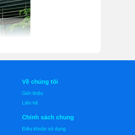
Về chúng tôi
Giới thiệu
Liên hệ
Chính sách chung
 hiện được ưa chuộng tại Việt Nam nhờ
Điều khoản sử dụng