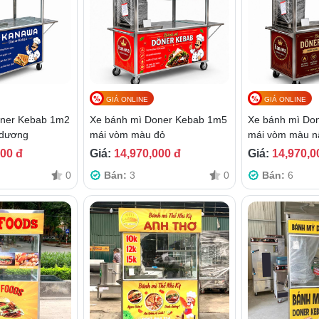
GIÁ ONLINE
GIÁ ONLINE
oner Kebab 1m2
Xe bánh mì Doner Kebab 1m5
Xe bánh mì Do
 dương
mái vòm màu đỏ
mái vòm màu n
000 đ
Giá:
14,970,000 đ
Giá:
14,970,0
0
Bán:
3
0
Bán:
6