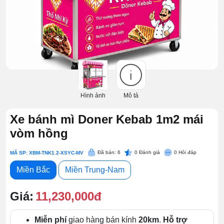
Hình ảnh
Mô tả
Xe bánh mì Doner Kebab 1m2 mái
vòm hồng
Đã bán: 6
0
Đánh giá
0
Hỏi đáp
MÃ SP: XBM-TNK1.2-XSYC-MV
Miền Bắc
Miền Trung-Nam
Giá:
11,230,000đ
Miễn phí
giao hàng bán kính
20km
.
Hỗ trợ