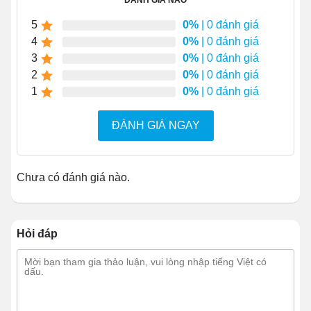
ĐÁNH GIÁ NÀO
Sử dụng đơn giản
: Mở khóa bánh, vịn vào phần
5
0%
| 0 đánh giá
inox bên hông xe, sau đó
xe đẩy bánh mì
theo
4
0%
| 0 đánh giá
phương ngược lại với thân xe rồi chỉnh hướng
3
0%
| 0 đánh giá
phù hợp để di chuyển phương tiện tới điểm bán.
2
0%
| 0 đánh giá
Khi tới điểm bán, cần chốt khóa bánh lại để đảm
1
0%
| 0 đánh giá
bảo phương tiện không bị trượt trong quá trình bán
hàng.
ĐÁNH GIÁ NGAY
Chưa có đánh giá nào.
Hỏi đáp