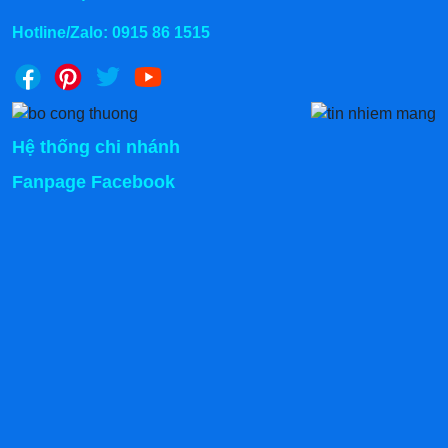
Kho Đồng Nai: 1022 - QL 51 Tổ 3 - Ấp Đồng -
Hotline/Zalo:
0915 86 1515
Phước Tân - Biên Hòa (Xem chỉ đường)
Kho Thái Bình: Thôn 3 xã Vũ Hoà - Kiến Xương -
Thái Bình (Xem chỉ đường)
Kho Quảng Ninh: 53 Cầu Sến - Phương Đông -
Hệ thống chi nhánh
Uông Bí (Xem chỉ đường)
Fanpage Facebook
Đặc biệt Giảm ngay 500k khi mua trực tiếp tại các
kho
Chính sách vận chuyển:
Giao hàng hỏa tốc trong 2 giờ bán kính 20km
Miễn phí giao hàng bán kính
Hỗ trợ 50% phí giao hàng tỉnh lẻ.
Chính sách sau bàn giao xe bánh mì
Kanawa
Bảo hành sản phẩm 12 tháng