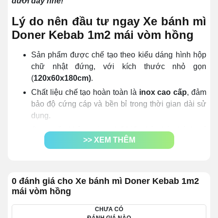
dưới đây nhé!
Lý do nên đầu tư ngay Xe bánh mì
Doner Kebab 1m2 mái vòm hồng
Sản phẩm được chế tạo theo kiểu dáng hình hộp
chữ nhật đứng, với kích thước nhỏ gọn
(
120x60x180cm)
.
Chất liệu chế tạo hoàn toàn là
inox cao cấp
, đảm
bảo độ cứng cáp và bền bỉ trong thời gian dài sử
dụng.
Cung cấp không gian chế biến, bày bán bánh mì
>> XEM THÊM
tại chỗ, giúp đáp ứng nhu cầu khách hàng nhanh
chóng.
Ngoài bánh mì, phương tiện còn có thể được dùng
để bán nhiều mặt hàng khác như: bánh bao, ngô,
0 đánh giá cho Xe bánh mì Doner Kebab 1m2
mái vòm hồng
khoai, nước ép, trà sữa, cafe,...
Chi phí đầu tư cho mô hình bán hàng này
rẻ hơn 2
CHƯA CÓ
- 3 lần
so với mô hình mở cửa hàng truyền thống.