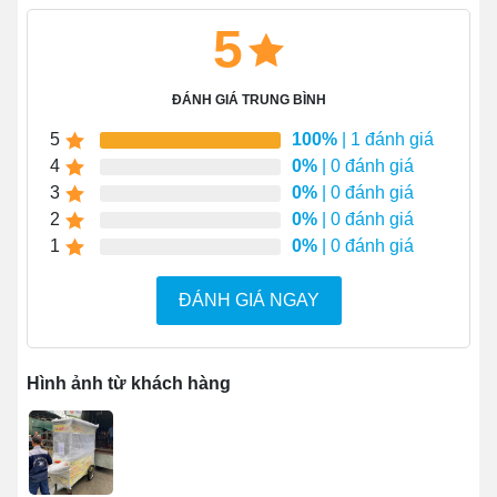
inox cao cấp
, đảm bảo độ cứng cáp và bền bỉ
5
trong thời gian dài sử dụng.
Cung cấp không gian chế biến, bày bán bánh mì
tại chỗ, giúp đáp ứng nhu cầu khách hàng nhanh
ĐÁNH GIÁ TRUNG BÌNH
chóng.
5
100%
| 1 đánh giá
Ngoài bánh mì,
xôi, phương tiện này còn có thể
4
0%
| 0 đánh giá
được dùng để bán nhiều mặt hàng khác như:
3
0%
| 0 đánh giá
bánh bao, ngô, khoai, nước ép, trà sữa, cafe,...
2
0%
| 0 đánh giá
Chi phí đầu tư cho mô hình bán hàng này
rẻ hơn 2
1
0%
| 0 đánh giá
- 3 lần
so với mô hình mở cửa hàng truyền thống.
Sử dụng đơn giản
: Mở khóa bánh, vịn vào phần
ĐÁNH GIÁ NGAY
inox bên hông xe, sau đó kéo theo phương ngược
lại với thân xe rồi chỉnh hướng phù hợp để di
chuyển phương tiện tới điểm bán. Khi tới điểm
Hình ảnh từ khách hàng
bán, cần chốt khóa bánh lại để đảm bảo phương
tiện không bị trượt trong quá trình bán hàng.