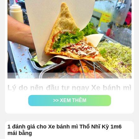
Lý do nên đầu tư ngay Xe bánh mì
Thổ Nhĩ Kỳ 1m6 mái bằng
>> XEM THÊM
Sản phẩm được chế tạo theo kiểu dáng hình hộp
chữ nhật đứng, với kích thước nhỏ gọn
(
160x60x180cm)
.
1 đánh giá cho Xe bánh mì Thổ Nhĩ Kỳ 1m6
mái bằng
Chất liệu chế tạo
xe bán bánh mì
hoàn toàn là