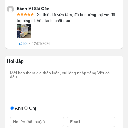
Bánh Mì Sài Gòn
Xe thiết kế vừa tầm, để lò nướng thịt với đồ
topping ok hết, ko bị chật quá
Trả lời
•
12/01/2026
Hỏi đáp
Anh
Chị
Khám phá kết cấu Xe bánh mì Thổ
Nhĩ Kỳ 1m6 mái bằng