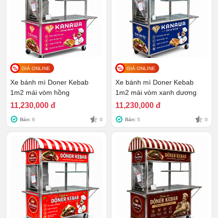
hàng hóa cho xe bánh mì.
Tủ để đồ
được chia thành nhiều ngăn, giúp người
dùng bảo quản được nhiều loại vật dụng, nguyên
liệu khác nhau.
GIÁ ONLINE
GIÁ ONLINE
Xe bánh mì Doner Kebab
Xe bánh mì Doner Kebab
1m2 mái vòm hồng
1m2 mái vòm xanh dương
11,230,000 đ
11,230,000 đ
Bán:
6
0
Bán:
5
0