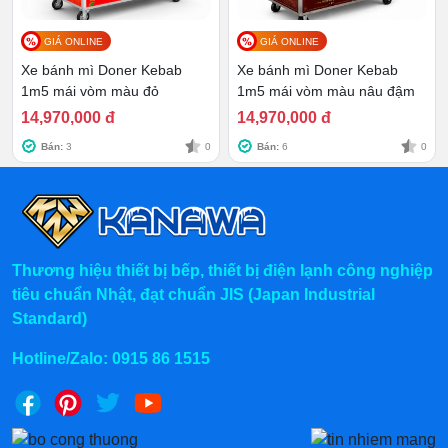
GIÁ ONLINE
GIÁ ONLINE
Xe bánh mì Doner Kebab
Xe bánh mì Doner Kebab
1m5 mái vòm màu đỏ
1m5 mái vòm màu nâu đậm
>>> Nhận diện độc đáo hơn
với
Xe bán bánh mì
14,970,000 đ
14,970,000 đ
xôi Sơn Huệ 1m8 màu nâu
Bán:
3
0
Bán:
6
0
Một số điểm cần chú ý khi sử
dụng Xe bánh mì Thổ Nhĩ Kỳ 1m6
mái bằng
Thương hiệu thiết bị bếp, thiết bị điện lạnh công nghiệp
Trước khi dịch chuyển phương tiện, cần check kỹ
tiêu chuẩn Nhật, đạt chuẩn JIS (Japan Industrial
các bộ phận của xe như bánh xe, hệ thống khóa,
Standard)
khoang tủ chứa đồ,...
Hotline/Zalo:
0915 86 1515
Sắp xếp vật dụng, hàng hóa trong khoang một
cách khoa học, tránh chất quá nhiều gây lún bánh,
nghiêng xe, khó di chuyển.
Lựa chọn bề mặt bằng phẳng để cố định xe. Khi