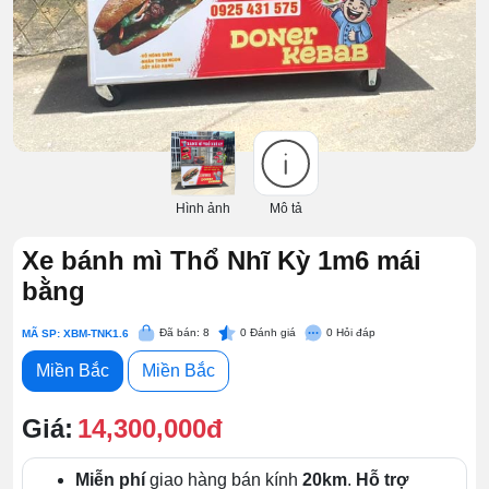
Hình ảnh
Mô tả
Xe bánh mì Thổ Nhĩ Kỳ 1m6 mái
bằng
Đã bán: 8
0
Đánh giá
0
Hỏi đáp
MÃ SP: XBM-TNK1.6
Miền Bắc
Miền Bắc
Giá:
14,300,000đ
Miễn phí
giao hàng bán kính
20km
.
Hỗ trợ