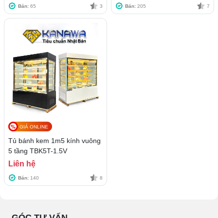
Bán:
65
3
Bán:
205
7
GIÁ ONLINE
Tủ bánh kem 1m5 kính vuông
5 tầng TBK5T-1.5V
Liên hệ
Bán:
140
8
GÓC TƯ VẤN