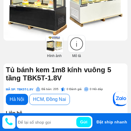
Hình ảnh
Mô tả
Tủ bánh kem 1m8 kính vuông 5
tầng TBK5T-1.8V
Đã bán: 205
0
Đánh giá
0
Hỏi đáp
MÃ SP: TBK5T-1.8V
Hà Nội
HCM, Đồng Nai
Liên hệ
Gửi
Đặt ship nhanh
Miền phí
giao hàng bán kính 20km.
Hỗ trợ