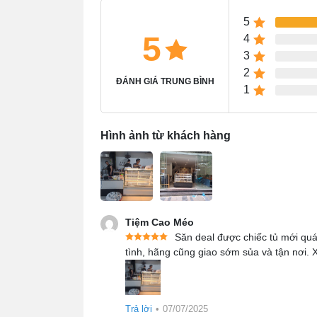
5
5
4
3
2
ĐÁNH GIÁ TRUNG BÌNH
1
Hình ảnh từ khách hàng
Tiệm Cao Méo
Săn deal được chiếc tủ mới qu
tình, hãng cũng giao sớm sủa và tận nơi.
Đặc điểm nổi bật của tủ 
chắn
Trả lời
•
07/07/2025