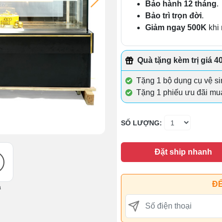
Bảo hành 12 tháng
.
Bảo trì trọn đời
.
Giảm ngay 500K
khi 
Quà tặng kèm trị giá 4
Tặng 1 bộ dụng cụ vệ sin
Tặng 1 phiếu ưu đãi mu
SỐ LƯỢNG:
Đặt ship nhanh
ĐỂ
ả