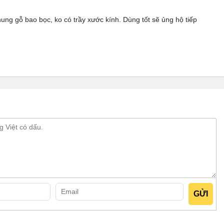
h vuông góc, tạo sự tối ưu không gian khi lắp đặt.
ng gỗ bao bọc, ko có trầy xước kính. Dùng tốt sẽ ủng hộ tiếp
 điện cao cấp, vừa có khả năng chịu lực, vừa có khả năng
quanh thân trên tạo ra không gian trưng bày thu hút, đảm bảo
lớp kính còn được tích hợp hệ thống sấy điện, giúp đảm bảo bề
ời mua khi quan sát từ ngoài vào.
ời dùng, bao gồm các nút chức năng cơ bản như: nút công tắc
tắc sấy kính, núm chỉnh nhiệt và màn hình hiển thị.
áng lớn,
giúp tạo không gian trưng bày sống động, bắt mắt
ng.
ới dàn lạnh được làm bằng đồng nguyên chất, giúp làm lạnh
phút.
 theo phương ngang, giúp người dùng lấy thực phẩm bên
ủ hoạt động bền bỉ mà không bị chập cháy.
 tình trạng đọng nước trong khoang, đảm bảo an toàn vệ sinh