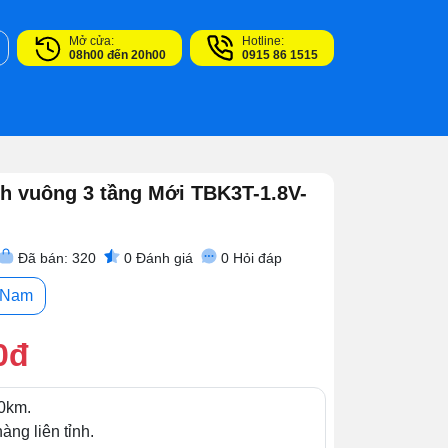
Mở cửa:
Hotline:
08h00 đến 20h00
0915 86 1515
h vuông 3 tầng Mới TBK3T-1.8V-
Đã bán: 320
0
Đánh giá
0
Hỏi đáp
- Nam
0đ
0km.
àng liên tỉnh.