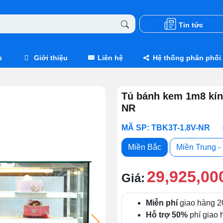
Tin tức
ủ
Giới thiệu
Liên hệ
Hệ thống phân phối
Tủ bánh kem 1m8 kín
NR
MÃ SP: TBK3T-1.8V-NR
Miền Bắc
Miền Trung 
29,925,00
Giá:
Miễn phí
giao hàng 2
Hỗ trợ 50%
phí giao h