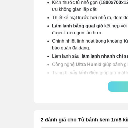
Kích thước tủ nhỏ gọn
(1800x700x1
ưu không gian lắp đặt.
Thiết kế mặt trước hơi nhô ra, đem 
Làm lạnh bằng quạt gió
kết hợp với
được tươi ngon lâu hơn.
Chỉnh nhiệt linh hoạt trong khoảng
từ
bảo quản đa dạng.
Làm lạnh sâu,
làm lạnh nhanh chỉ s
Công nghệ
Ultra Humid
giúp bánh gi
Trang bị
sấy kính điện
giúp giữ mặt k
Tiết kiệm điện năng khi công suất hoạ
Hệ thống cấp ẩm giúp giữ bánh được
Tích hợp
hệ thống đèn LED
tạo khôn
2 đánh giá cho Tủ bánh kem 1m8 k