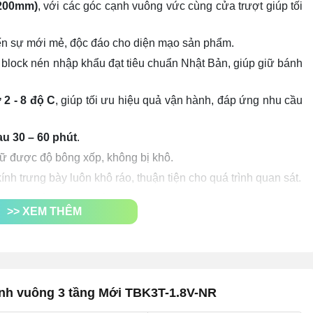
200mm)
, với các góc cạnh vuông vức cùng cửa trượt giúp tối
đến sự mới mẻ, độc đáo cho diện mạo sản phẩm.
 block nén nhập khẩu đạt tiêu chuẩn Nhật Bản, giúp giữ bánh
 2 - 8 độ C
, giúp tối ưu hiệu quả vận hành, đáp ứng nhu cầu
au 30 – 60 phút
.
ữ được độ bông xốp, không bị khô.
ính trưng bày luôn khô ráo, thuận tiện cho quá trình quan sát.
t động của thiết bị chỉ
600W
.
>> XEM THÊM
 mềm mịn, không bị khô.
g gian trưng bày bắt mắt ngay cả khi thiếu ánh sáng.
ính vuông 3 tầng Mới TBK3T-1.8V-NR