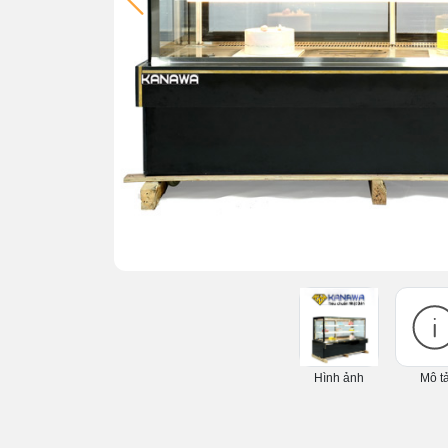
Hình ảnh
Mô t