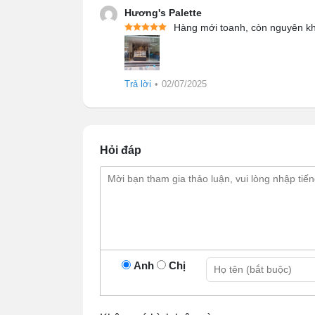
Hương's Palette
Thiết kế tủ
nhỏ gọn với các thành cạn
Hàng mới toanh, còn nguyên khu
Khung tủ
làm từ hợp kim sơn tĩnh
chống ăn mòn, chống oxy hóa tốt.
Kính chịu lực
3 lớp trong suốt bao 
Trả lời
•
02/07/2025
an toàn vệ sinh. Đặc biệt, giữa các 
mặt luôn khô ráo, thuận tiện cho ngư
Bảng điều khiển
thân thiện với ngư
đèn, nút công tắc làm lạnh, nút công 
Hỏi đáp
Đèn LED nhỏ, công suất chiếu s
ngay cả trong điều kiện thiếu ánh sá
Hệ thống làm lạnh đạt chuẩn CE
v
sâu, làm lạnh nhanh chỉ sau 30 – 60 
Cửa lùa ở sau
trượt mở nhẹ nhàng
trong khoang dễ dàng.
Anh
Chị
Lỗ tản nhiệt
làm mát động cơ, giúp t
Lỗ thoát nước ở viền tủ
giúp tránh