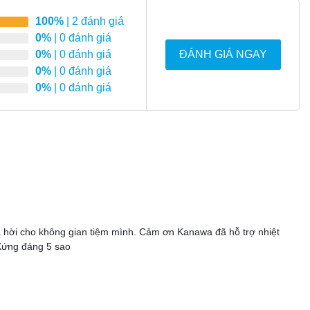
100%
| 2 đánh giá
0%
| 0 đánh giá
0%
| 0 đánh giá
ĐÁNH GIÁ NGAY
0%
| 0 đánh giá
0%
| 0 đánh giá
á hời cho không gian tiệm mình. Cảm ơn Kanawa đã hỗ trợ nhiệt
 Xứng đáng 5 sao
bánh kem 1m8 kính vuông 3 tầng thanh