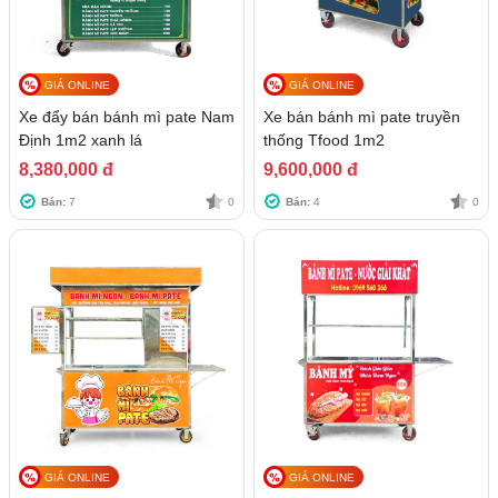
GIÁ ONLINE
GIÁ ONLINE
Xe đẩy bán bánh mì pate Nam
Xe bán bánh mì pate truyền
Định 1m2 xanh lá
thống Tfood 1m2
8,380,000 đ
9,600,000 đ
Bán:
7
0
Bán:
4
0
GIÁ ONLINE
GIÁ ONLINE