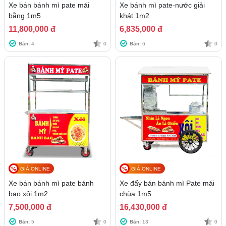
Xe bán bánh mì pate mái
Xe bánh mì pate-nước giải
bằng 1m5
khát 1m2
11,800,000 đ
6,835,000 đ
Bán:
4
0
Bán:
6
0
GIÁ ONLINE
GIÁ ONLINE
Xe bán bánh mì pate bánh
Xe đẩy bán bánh mì Pate mái
bao xôi 1m2
chùa 1m5
7,500,000 đ
16,430,000 đ
Bán:
5
0
Bán:
13
0