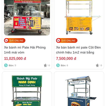
GIÁ ONLINE
GIÁ ONLINE
Xe bánh mì Pate Hải Phòng
Xe bán bánh mì pate Cột Đèn
1m6 mái vòm
chính hiệu 1m2 mái bằng
11,025,000 đ
7,500,000 đ
Bán:
5
0
Bán:
6
0