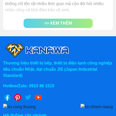
không chỉ tốn rất nhiều thời gian mà còn đòi hỏi nhiều
nhân công và khó đảm bảo vệ sinh.
Máy làm lông chó chính là sự thay thế hoàn hảo cho
>> XEM THÊM
phương pháp thủ công. Giúp tiết kiệm thời gian, công
sức và chi phí nhân công một cách đáng kể.
Thương hiệu thiết bị bếp, thiết bị điện lạnh công nghiệp
tiêu chuẩn Nhật, đạt chuẩn JIS (Japan Industrial
Standard)
Hotline/Zalo:
0915 86 1515
Hệ thống chi nhánh