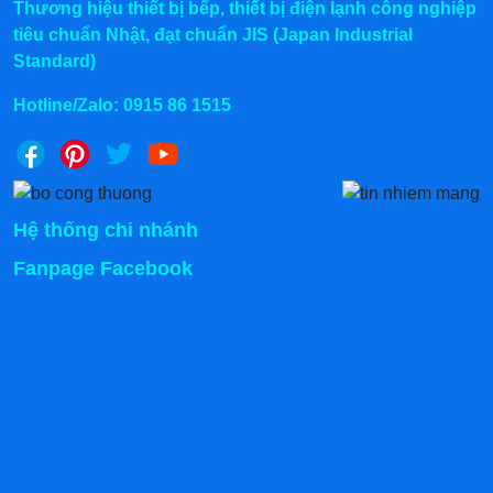
Thương hiệu thiết bị bếp, thiết bị điện lạnh công nghiệp
cầu bảo quản và trưng bày.
tiêu chuẩn Nhật, đạt chuẩn JIS (Japan Industrial
Standard)
Điểm khác biệt về thiết kế của tủ mát 2 cánh
Hotline/Zalo:
0915 86 1515
👉
Bạn đang tìm dòng tủ mát trưng bày siêu thị
phù hợp với quy mô cửa hàng hoặc mô hình
kinh doanh của mình?
Hệ thống chi nhánh
Khám phá ngay các dòng
tủ mát trưng bày – tủ
mát siêu thị – tủ mát công nghiệp
đang được sử
Fanpage Facebook
dụng phổ biến tại cửa hàng tiện lợi, siêu thị mini,
quán bánh và nhà hàng:
Xem chi tiết:
➤
Tủ trưng bày bánh kem
– Giải pháp trưng bày
bánh ngọt, bánh mì, bánh sinh nhật chuyên nghiệp
➤
Tủ mát siêu thị
– Dòng tủ trưng bày thực phẩm,
nước uống phổ biến cho siêu thị và cửa hàng tiện
lợi