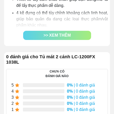
để lấy thực phẩm dễ dàng.
4 kệ đựng có thể tùy chỉnh khoảng cách linh hoạt,
giúp bảo quản đa dạng các loại thực phẩm/vật
phẩm khác nhau.
Bảng điều khiển tùy chỉnh nhiệt độ từ
0 – 10 độ C
>> XEM THÊM
cùng nhiều tính năng hữu ích khi sử dụng khác.
Công suất hoạt động lớn lên đến
370W
cùng
công nghệ Ultra Cooling
, giúp làm lạnh nhanh và
0 đánh giá cho Tủ mát 2 cánh LC-1200FX
duy trì nhiệt lạnh ổn định.
1038L
Không hao tốn nhiều điện năng khi công suất tiêu
thụ trong ngày chỉ
3.82kWh/24h
.
CHƯA CÓ
ĐÁNH GIÁ NÀO
Hệ thống đèn LED chiếu sáng làm nổi bật thực
5
phẩm/ vật phẩm bên trong, thu hút khách mua
0%
| 0 đánh giá
4
hàng.
0%
| 0 đánh giá
3
0%
| 0 đánh giá
Môi chất làm lạnh
R290
an toàn, thân thiện với môi
2
0%
| 0 đánh giá
trường.
1
0%
| 0 đánh giá
Vận hành êm ái, không ồn ào, tạo nên không gian