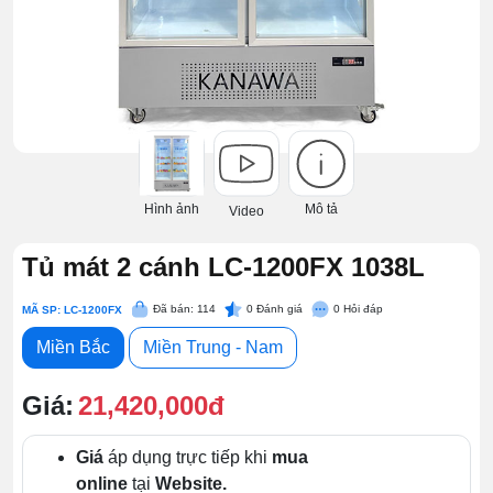
Hình ảnh
Mô tả
Video
Tủ mát 2 cánh LC-1200FX 1038L
Đã bán: 114
0
Đánh giá
0
Hỏi đáp
MÃ SP: LC-1200FX
Miền Bắc
Miền Trung - Nam
Giá:
21,420,000đ
Giá
áp dụng trực tiếp khi
mua
online
tại
Website.