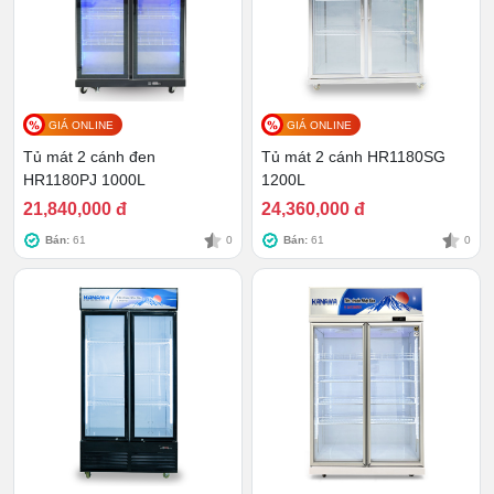
Khung tủ bền bỉ, chắc chắn
Khung tủ được cấu thành từ hai lớp kim loại cao cấp,
với lớp chân không giữ nhiệt bên trong, giúp tối ưu hóa
khả năng làm lạnh. Không những vậy, thiết kế này còn
GIÁ ONLINE
GIÁ ONLINE
giữ cho nhiệt độ trong khoang tủ ổn định, ngăn ngừa
Tủ mát 2 cánh đen
Tủ mát 2 cánh HR1180SG
hiện tượng thất thoát nhiệt ra bên ngoài. Với lớp sơn
HR1180PJ 1000L
1200L
tĩnh điện chống hoen gỉ, sản phẩm hứa hẹn dùng bền bỉ
21,840,000 đ
24,360,000 đ
trong khoảng từ 7 - 10 năm mà không cần bảo trì, sửa
Bán:
61
0
Bán:
61
0
chữa.
Cửa kính chống sương mờ, tăng trải
nghiệm từ khách hàng
Cửa kính hai lớp được ép chân không và trang bị công
nghệ Low E giúp duy trì độ trong suốt gần như tuyệt đối
khi vận hành. Theo đó mà người dùng có thể dễ dàng
quan sát từ ngoài vào để lựa chọn mặt hàng mong
muốn mà không cần mở cửa. Điều này cũng giúp hạn
chế thất thoát nhiệt, hao tốn điện năng cũng như mất