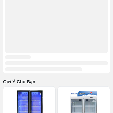
Tủ mát 2 cánh LC-1200FX 1038 Lít không chỉ là một
thiết bị bảo quản thực phẩm đơn thuần mà còn góp
phần kiến tạo nên không gian bếp hiện đại. Với chất liệu
chế tạo từ inox cao cấp, kích thước chỉ
1200x705x2025mm, sản phẩm là lựa chọn hoàn hảo
cho các nhà hàng, quán ăn,... quy mô vừa và nhỏ.
Gợi Ý Cho Bạn
Thiết kế đẹp, bền, chắc chắn