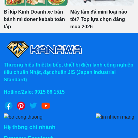
Bí kíp Kinh Doanh xe bán
Máy làm đá mini loại nào
bánh mì doner kebab toàn
tốt? Top lựa chọn đáng
tập
mua 2026
Thương hiệu thiết bị bếp, thiết bị điện lạnh công nghiệp
tiêu chuẩn Nhật, đạt chuẩn JIS (Japan Industrial
Standard)
Hotline/Zalo:
0915 86 1515
Hệ thống chi nhánh
Fanpage Facebook