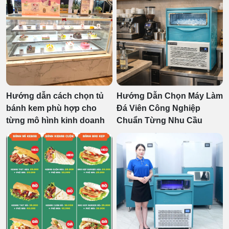
Hướng dẫn cách chọn tủ
Hướng Dẫn Chọn Máy Làm
bánh kem phù hợp cho
Đá Viên Công Nghiệp
từng mô hình kinh doanh
Chuẩn Từng Nhu Cầu