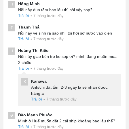
Hồng Minh
H
Nồi này đun tầm bao lâu thì sôi vậy sop?
Trả lời
•
7 tháng trước đây
Thanh Thái
T
Nồi này vệ sinh ra sao nhỉ, tôi hơi sợ nước vào điện
Trả lời
•
7 tháng trước đây
Hoàng Thị Kiều
H
Nồi này giao bến tre ko sop ơi? mình đang muốn mua
2 chiếc
Trả lời
•
7 tháng trước đây
Kanawa
K
Anh/chị đặt tầm 2-3 ngày là sẽ nhận được
hàng ạ
Trả lời
•
7 tháng trước đây
Đào Mạnh Phước
Đ
Mình ở Huế muốn đặt 2 cái ship khoảng bao lâu thế?
Trả lời
•
7 tháng trước đây