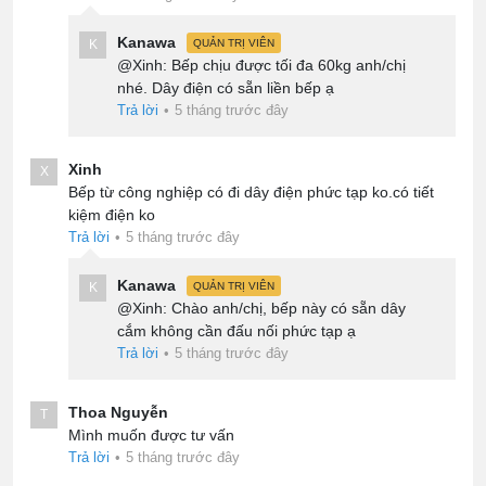
Kanawa
K
QUẢN TRỊ VIÊN
@Xinh: Bếp chịu được tối đa 60kg anh/chị
nhé. Dây điện có sẵn liền bếp ạ
Trả lời
•
5 tháng trước đây
Xinh
X
Bếp từ công nghiệp có đi dây điện phức tạp ko.có tiết
kiệm điện ko
Trả lời
•
5 tháng trước đây
Kanawa
K
QUẢN TRỊ VIÊN
@Xinh: Chào anh/chị, bếp này có sẵn dây
cắm không cần đấu nối phức tạp ạ
Trả lời
•
5 tháng trước đây
Thoa Nguyễn
T
Mình muốn được tư vấn
Trả lời
•
5 tháng trước đây