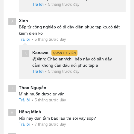
Trả lời
•
5 tháng trước đây
Xinh
X
Bếp từ công nghiệp có đi dây điện phức tạp ko.có tiết
kiệm điện ko
Trả lời
•
5 tháng trước đây
Kanawa
K
QUẢN TRỊ VIÊN
@Xinh: Chào anh/chị, bếp này có sẵn dây
cắm không cần đấu nối phức tạp ạ
Trả lời
•
5 tháng trước đây
Thoa Nguyễn
T
Mình muốn được tư vấn
Trả lời
•
5 tháng trước đây
Hồng Minh
H
Nồi này đun tầm bao lâu thì sôi vậy sop?
Trả lời
•
7 tháng trước đây