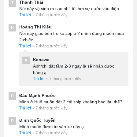
Thanh Thái
T
Nồi này vệ sinh ra sao nhỉ, tôi hơi sợ nước vào điện
Trả lời
•
7 tháng trước đây
Hoàng Thị Kiều
H
Nồi này giao bến tre ko sop ơi? mình đang muốn mua
2 chiếc
Trả lời
•
7 tháng trước đây
Kanawa
K
Anh/chị đặt tầm 2-3 ngày là sẽ nhận được
hàng ạ
Trả lời
•
7 tháng trước đây
Đào Mạnh Phước
Đ
Mình ở Huế muốn đặt 2 cái ship khoảng bao lâu thế?
Trả lời
•
7 tháng trước đây
Đinh Quốc Tuyến
Đ
Mình muốn được tư vấn xe này ạ
Trả lời
•
7 tháng trước đây