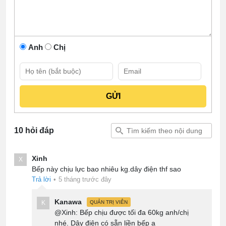
Anh
Chị
10 hỏi đáp
Xinh
X
Bếp này chịu lực bao nhiêu kg.dây điện thf sao
Trả lời
•
5 tháng trước đây
Kanawa
K
QUẢN TRỊ VIÊN
@Xinh: Bếp chịu được tối đa 60kg anh/chị
nhé. Dây điện có sẵn liền bếp ạ