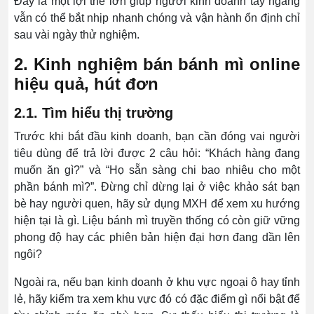
Đây là một lợi thế lớn giúp người kinh doanh tay ngang
vẫn có thể bắt nhịp nhanh chóng và vận hành ổn định chỉ
sau vài ngày thử nghiệm.
2. Kinh nghiệm bán bánh mì online
hiệu quả, hút đơn
2.1. Tìm hiểu thị trường
Trước khi bắt đầu kinh doanh, bạn cần đóng vai người
tiêu dùng để trả lời được 2 câu hỏi: “Khách hàng đang
muốn ăn gì?” và “Họ sẵn sàng chi bao nhiêu cho một
phần bánh mì?”. Đừng chỉ dừng lại ở việc khảo sát bạn
bè hay người quen, hãy sử dụng MXH để xem xu hướng
hiện tại là gì. Liệu bánh mì truyền thống có còn giữ vững
phong độ hay các phiên bản hiện đại hơn đang dần lên
ngôi?
Ngoài ra, nếu bạn kinh doanh ở khu vực ngoại ô hay tỉnh
lẻ, hãy kiểm tra xem khu vực đó có đặc điểm gì nổi bật để