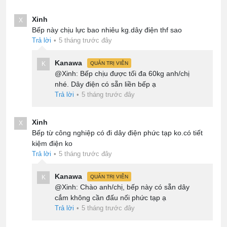
Xinh
X
Bếp này chịu lực bao nhiêu kg.dây điện thf sao
Trả lời
•
5 tháng trước đây
Kanawa
K
QUẢN TRỊ VIÊN
@Xinh: Bếp chịu được tối đa 60kg anh/chị
nhé. Dây điện có sẵn liền bếp ạ
Trả lời
•
5 tháng trước đây
Xinh
X
Bếp từ công nghiệp có đi dây điện phức tạp ko.có tiết
kiệm điện ko
Trả lời
•
5 tháng trước đây
Kanawa
K
QUẢN TRỊ VIÊN
@Xinh: Chào anh/chị, bếp này có sẵn dây
cắm không cần đấu nối phức tạp ạ
Trả lời
•
5 tháng trước đây