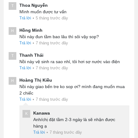
Thoa Nguyễn
T
Mình muốn được tư vấn
Trả lời
•
5 tháng trước đây
Hồng Minh
H
Nồi này đun tầm bao lâu thì sôi vậy sop?
Trả lời
•
7 tháng trước đây
Thanh Thái
T
Nồi này vệ sinh ra sao nhỉ, tôi hơi sợ nước vào điện
Trả lời
•
7 tháng trước đây
Hoàng Thị Kiều
H
Nồi này giao bến tre ko sop ơi? mình đang muốn mua
2 chiếc
Trả lời
•
7 tháng trước đây
Kanawa
K
Anh/chị đặt tầm 2-3 ngày là sẽ nhận được
hàng ạ
Trả lời
•
7 tháng trước đây