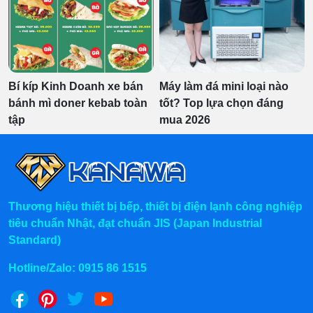
Bí kíp Kinh Doanh xe bán
Máy làm đá mini loại nào
bánh mì doner kebab toàn
tốt? Top lựa chọn đáng
tập
mua 2026
Thương hiệu thiết bị bếp, thiết bị điện lạnh công nghiệp
tiêu chuẩn Nhật, đạt chuẩn JIS (Japan Industrial
Standard)
Hotline/Zalo:
0915 86 1515