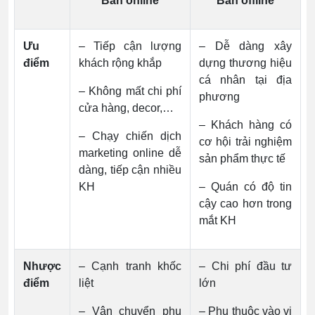
Bán online
Bán offline
Ưu
– Tiếp cận lượng
– Dễ dàng xây
điểm
khách rộng khắp
dựng thương hiệu
cá nhân tại địa
– Không mất chi phí
phương
cửa hàng, decor,…
– Khách hàng có
– Chạy chiến dịch
cơ hội trải nghiệm
marketing online dễ
sản phẩm thực tế
dàng, tiếp cận nhiều
KH
– Quán có độ tin
cậy cao hơn trong
mắt KH
Nhược
– Cạnh tranh khốc
– Chi phí đầu tư
điểm
liệt
lớn
– Vận chuyển phụ
– Phụ thuộc vào vị