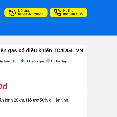
Mở cửa:
Hotline:
08h00 đến 20h00
0915 86 1515
iện gas có điều khiển TC4DGL-VN
Đã bán: 105
0
Đánh giá
0
Hỏi đáp
0đ
án kính 20km.
Hỗ trợ 50%
đi liên tỉnh.