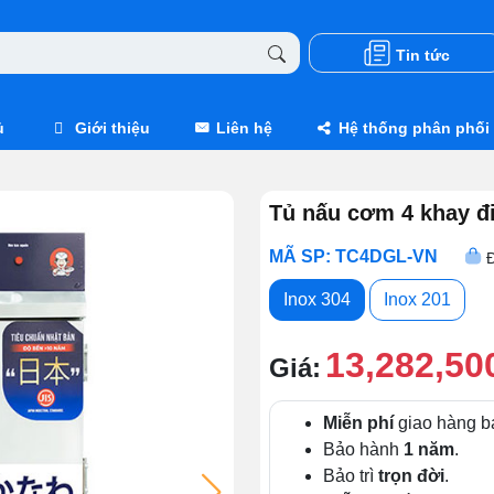
Tin tức
ủ
Giới thiệu
Liên hệ
Hệ thống phân phối
Tủ nấu cơm 4 khay đ
MÃ SP: TC4DGL-VN
Inox 304
Inox 201
13,282,50
Giá:
Miễn phí
giao hàng b
Bảo hành
1 năm
.
Bảo trì
trọn đời
.