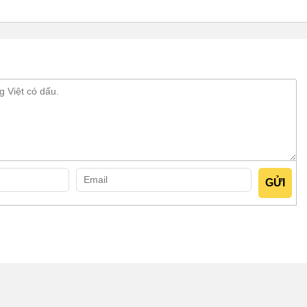
lớn so với cách làm thông thường.
hẩm còn luôn giữ cơm nóng cho đến tay khách hàng/người
t cơm dẻo mềm, bùi bùi cực ngon mà không bị khô và khê như
ải nấu từ trên 2 lần mới đủ yêu cầu. Thế nhưng tủ hấp chỉ
ên đến 50kg gạo. Sau khi set tất cả các yêu cầu, thiết bị sẽ tự
 Hoàn toàn không cần người đứng canh hay đảo cơm cho chín