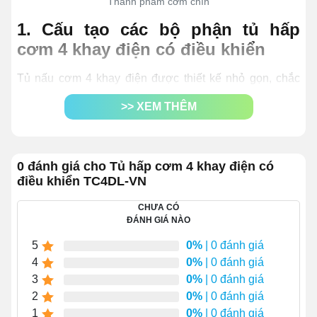
Thành phẩm cơm chín
1. Cấu tạo các bộ phận tủ hấp
cơm 4 khay điện có điều khiển
Tủ nấu cơm 4 khay điện được thiết kế nhỏ gọn, chắc
chắn với kích thước nhỏ gọn. Tương tự như những mẫu
>> XEM THÊM
nồi hấp cơm trên thị trường, cấu tạo sản phẩm khá đơn
giản với 8 bộ phận chính sau đây:
0 đánh giá cho Tủ hấp cơm 4 khay điện có
điều khiển TC4DL-VN
CHƯA CÓ
ĐÁNH GIÁ NÀO
5
0%
| 0 đánh giá
4
0%
| 0 đánh giá
3
0%
| 0 đánh giá
2
0%
| 0 đánh giá
1
0%
| 0 đánh giá