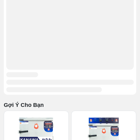
Cánh tủ
1.3 Khoang hấp
Gợi Ý Cho Bạn
Phần khoang hấp được thiết kế khá rộng đủ không gian
để đựng 4 khay hấp. Với thiết kế thành tủ dày 3 lớp,
cánh tủ đóng kín cùng khóa van an
toàn nên hoang hấp
giữ nhiệt rất tốt trong suốt quá trình nấu, hấp.