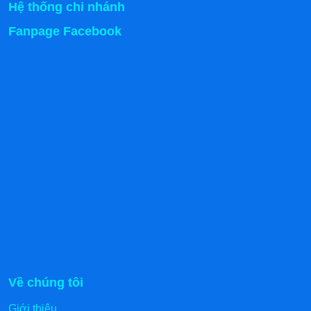
Hệ thống chi nhánh
Fanpage Facebook
Khoang chứa nước gồm mayso và phao cấp nước
1.5 Thanh nhiệt
Tủ nấu cơm 4 khay nấu chín các loại đồ ăn bằng phần
nhiệt lớn được chuyển hóa từ phần điện năng thông
qua quá trình đun sôi nước.
Và bộ phận đảm nhận vai trò này là hệ thống thanh nhiệt
(may so) gắn bên trong khoang hấp kết nối với núm điều
khiển bên ngoài.
Chất liệu chủ đạo được sử dụng để chế tạo nên hệ
thống thanh nhiệt là inox 304/201 cực bền.
1.6 Đèn báo
Về chúng tôi
Hệ thống đèn báo được thiết kế ngay bên cạnh hai núm
Giới thiệu