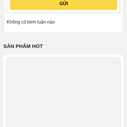
Không có bình luận nào
Vỏ tủ
SẢN PHẨM HOT
👉 Bạn đang tìm dòng tủ cơm công nghiệp phù
hợp với quy mô quán ăn hoặc mô hình kinh doanh
của bạn.
Khám phá ngay bảng giá chi tiết các mẫu tủ cơm
công nghiệp điện, gas đang bán chạy tại hệ thống :
>>> Xem ngay:
➤
Tủ cơm 4 khay
– Giải pháp gọn nhẹ cho quán
ăn nhỏ, quán cơm gia đình
➤
Tủ cơm 6 khay
– Phù hợp quán cơm văn
phòng, căng tin vừa
➤
Tủ cơm 8 khay
– Giải pháp gọn nhẹ cho quán
ăn, cơm văn phòng đông khách