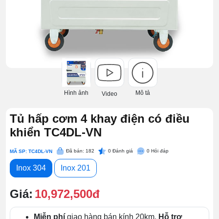
Hình ảnh
Mô tả
Video
Tủ hấp cơm 4 khay điện có điều
khiển TC4DL-VN
Đã bán: 182
0
Đánh giá
0
Hỏi đáp
MÃ SP: TC4DL-VN
Inox 304
Inox 201
Giá:
10,972,500đ
Miễn phí
giao hàng bán kính 20km.
Hỗ trợ