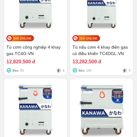
GIÁ ONLINE
GIÁ ONLINE
Tủ cơm công nghiệp 4 khay
Tủ nấu cơm 4 khay điện gas
gas TC4G-VN
có điều khiển TC4DGL-VN
12,820,500 đ
13,282,500 đ
Bán:
55
0
Bán:
105
0
Khoang hấp
Tủ nấu bằng cơm điện sử dụng 2 dạng khay hấp với
chất liệu siêu xịn từ inox, an toàn cho sức khỏe.
Loại khay phẳng thường dùng để hấp cơm, nấu
chín các loại thịt.
Loại khay lỗ thích hợp cho các thức ăn nhiều