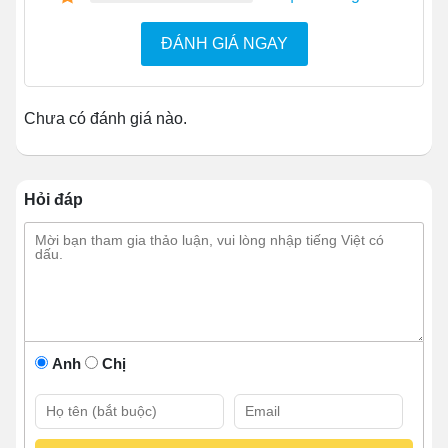
ĐÁNH GIÁ NGAY
Tủ hấp cơm 4 khay điện có điều khiển
Chưa có đánh giá nào.
1.1 Vỏ tủ
Phần vỏ tủ được gia công chắc chắn từ chất liệu inox
Hỏi đáp
304/201 cho vẻ ngoài sáng bóng, không bám dính,
không bị gỉ sét nên rất dễ dàng vệ sinh
. Đặc biệt, vỏ tủ
cách nhiệt, cách điện tốt để bạn yên tâm mỗi lần sử
dụng.
Anh
Chị