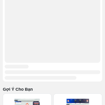
Thiết kế nhỏ gọn và hiện đại
Bạn có thể đặt sản phẩm ở bất kì vị trí nào trong không
gian bếp cũng như những khu vực có diện tích nhỏ. Đặc
điểm này cũng tạo cho tủ điểm nhấn, nổi bật, tính thẩm
mỹ, gọn gàng theo tiêu chuẩn một căn bếp hiện đại thế
kỷ 21.
2.2. Chất liệu Inox 304/201 siêu bền
Tủ cơm 4 khay được làm từ inox 304/201, mang lại sự
Gợi Ý Cho Bạn
sạch sẽ bảo vệ sức khỏe người dùng, đồng thời giúp
món ăn nhìn hấp dẫn hơn. Lớp vỏ chắc chắn bên ngoài
sẽ bảo vệ tủ khỏi mọi va đập trong qua trình vận chuyển,