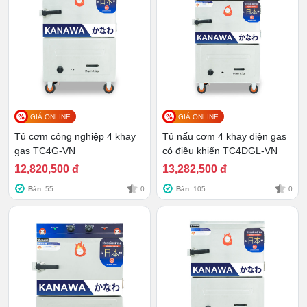
sử dụng, giữu cho sản phẩm luôn nhìn như mới.
GIÁ ONLINE
GIÁ ONLINE
Tủ cơm công nghiệp 4 khay
Tủ nấu cơm 4 khay điện gas
gas TC4G-VN
có điều khiển TC4DGL-VN
12,820,500 đ
13,282,500 đ
Bán:
55
0
Bán:
105
0
Chất liệu siêu bền
>>> Xem ngay
hơn 35+ Mẫu
Tủ nấu cơm - tủ hấp
cơm công nghiệp
đa năng tại Kanawa tiêu
chuẩn Nhật tiết kiệm, an toàn được cập nhật
bảng giá mới nhất