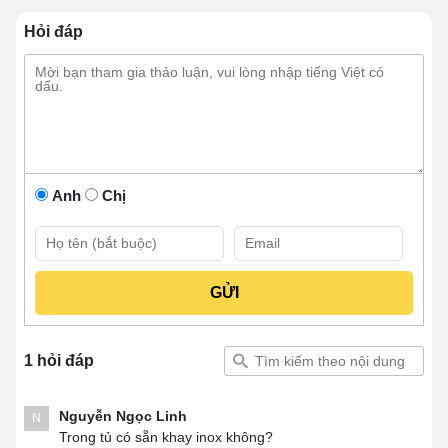
Hỏi đáp
Năng suất nấu hấp cao
👉 Bạn đang tìm dòng tủ cơm công nghiệp phù
hợp với quy mô quán ăn hoặc mô hình kinh doanh
Anh
Chị
của bạn.
Khám phá ngay bảng giá chi tiết các mẫu tủ cơm
công nghiệp điện, gas đang bán chạy tại hệ thống :
>>> Xem ngay:
➤
Tủ cơm 4 khay
– Giải pháp gọn nhẹ cho quán
ăn nhỏ, quán cơm gia đình
➤
Tủ cơm 6 khay
– Phù hợp quán cơm văn
1 hỏi đáp
phòng, căng tin vừa
➤
Tủ cơm 8 khay
– Giải pháp gọn nhẹ cho quán
Nguyễn Ngọc Linh
N
ăn, cơm văn phòng đông khách
Trong tủ có sẵn khay inox không?
➤
Tủ cơm 10 khay
– Công suất lớn, tối ưu cho nhà