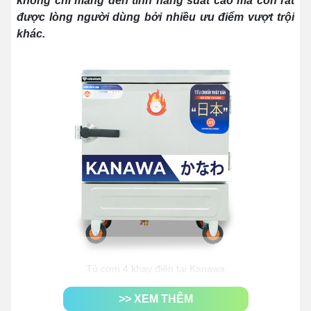
không chỉ mang đến tính năng suất cao mà còn rất
được lòng người dùng bởi nhiều ưu điểm vượt trội
khác.
Tủ cơm 4 khay điện tại Kanawa
1. Năng suất hoạt động của tủ nấu
>> XEM THÊM