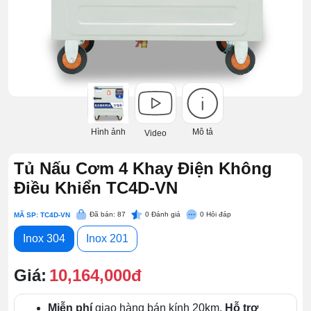
Hình ảnh
Mô tả
Video
Tủ Nấu Cơm 4 Khay Điện Không
Điều Khiển TC4D-VN
Đã bán: 87
0
Đánh giá
0
Hỏi đáp
MÃ SP: TC4D-VN
Inox 304
Inox 201
Giá:
10,164,000đ
Miễn phí
giao hàng bán kính 20km.
Hỗ trợ