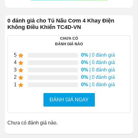
cơm 4 khay
Năng suất là điểm mạnh nổi bật nhất của tủ hấp cơm 4
0 đánh giá cho Tủ Nấu Cơm 4 Khay Điện
khay. Thiết kế gồm 4 khay hấp, mỗi khay có thể chứa
Không Điều Khiển TC4D-VN
được đến hơn 3 kg gạo. Nếu sử dụng hết các khay sẽ
nấu được 13 kg gạo/mẻ, tương đương với 70 - 80 suất
CHƯA CÓ
ăn. Tủ rất thích hợp dùng cho quán ăn nhỏ, bếp ăn tập
ĐÁNH GIÁ NÀO
thể, bếp ăn trường học.
5
0%
| 0 đánh giá
4
0%
| 0 đánh giá
3
0%
| 0 đánh giá
2
0%
| 0 đánh giá
1
0%
| 0 đánh giá
ĐÁNH GIÁ NGAY
Chưa có đánh giá nào.