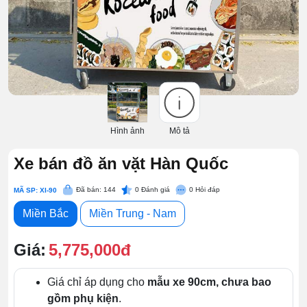
Hình ảnh
Mô tả
Xe bán đồ ăn vặt Hàn Quốc
Đã bán: 144
0
Đánh giá
0
Hỏi đáp
MÃ SP: XI-90
Miền Bắc
Miền Trung - Nam
Giá:
5,775,000đ
Giá chỉ áp dụng cho
mẫu xe 90cm, chưa bao
gồm phụ kiện
.