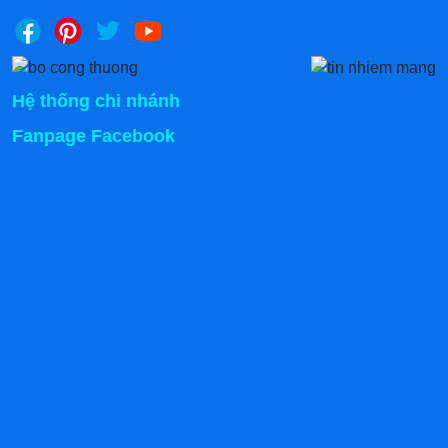
Hàn”, “ngon #1 Hàn Quốc” mọc lên như nấm.
Do đó,
bán đồ ăn theo công thức Hàn nhanh chóng HOT, sinh
lợi nhuận vừa nhanh vừa nhiều.
2.2 Tiện lợi khi sử dụng
Hệ thống chi nhánh
Thiết bị bán đồ ăn nhẹ chuẩn Hàn được thiết kế đơn
Fanpage Facebook
giản, các bộ phận chế biến, tay cầm đẩy xe chuyên
dụng dễ dùng. Thực đơn món ăn được bố trí bắt mắt,
khách hàng dễ dàng chọn món trước quầy, chờ đợi
trong giây lát đã có thức ăn mang đi.