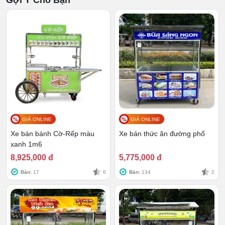
Gợi Ý Cho Bạn
GIÁ ONLINE
GIÁ ONLINE
Xe bán bánh Cờ-Rếp màu
Xe bán thức ăn đường phố
xanh 1m6
8,925,000 đ
5,775,000 đ
Bán:
17
0
Bán:
134
2