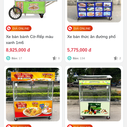
GIÁ ONLINE
GIÁ ONLINE
Xe bán bánh Cờ-Rếp màu
Xe bán thức ăn đường phố
xanh 1m6
8,925,000 đ
5,775,000 đ
Bán:
17
0
Bán:
134
2
✔✔✔ TÌM HIỂU NHANH VỀ:
Xe cá viên chiên
2. 10+ mẫu xe gà rán decal đẹp, đa
dạng kích thước, hút khách nhất
Với mức độ cạnh tranh gây gắt như hiện nay thì đòi hỏi
người bán phải đầu tư cho mình sản phẩm độc đáo, lạ