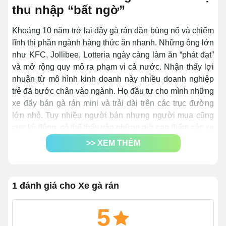
thu nhập “bất ngờ”
Khoảng 10 năm trở lại đây gà rán dần bùng nổ và chiếm
lĩnh thị phần ngành hàng thức ăn nhanh. Những ông lớn
như KFC, Jollibee, Lotteria ngày càng làm ăn “phát đạt”
và mở rộng quy mô ra phạm vi cả nước. Nhận thấy lợi
nhuận từ mô hình kinh doanh này nhiều doanh nghiệp
trẻ đã bước chân vào ngành. Họ đầu tư cho mình những
xe đẩy bán gà rán mini và trải dài trên các trục đường
lớn nhỏ. Tuy nhiều người bán nhưng người mua cũng
cực kỳ đông, có thể thấy vào những giờ cao điểm các xe
bán hàng này luôn trong tình trạng over load.
>> XEM THÊM
1 đánh giá cho Xe gà rán
5