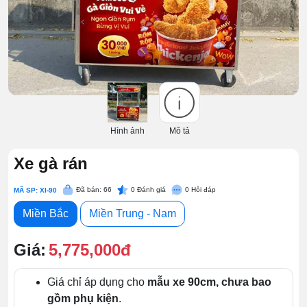
Hình ảnh
Mô tả
Xe gà rán
Đã bán: 66
0
Đánh giá
0
Hỏi đáp
MÃ SP: XI-90
Miền Bắc
Miền Trung - Nam
Giá:
5,775,000đ
Giá chỉ áp dụng cho
mẫu xe 90cm, chưa bao
gồm phụ kiện
.