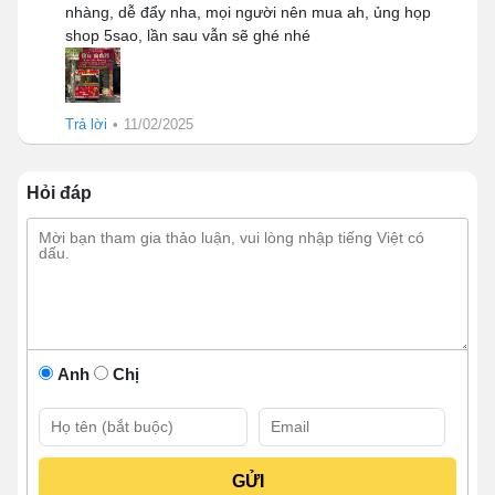
nhàng, dễ đẩy nha, mọi người nên mua ah, ủng họp
shop 5sao, lần sau vẫn sẽ ghé nhé
Trả lời
•
11/02/2025
Hỏi đáp
1.2 Đẩy bán thuận tiện
Anh
Chị
Nếu mở quán ăn cố định thì việc kinh doanh bị thụ động
phải phụ thuộc hoàn toàn vào khách hàng. Tuy nhiên
với xe đẩy kinh doanh thì không cần, bạn có thể kinh
doanh bất cứ đâu và bất cứ khi nào mà mình muốn.