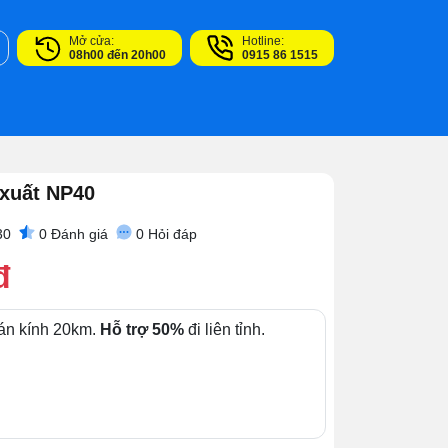
Mở cửa:
Hotline:
08h00 đến 20h00
0915 86 1515
 xuất NP40
30
0
Đánh giá
0
Hỏi đáp
đ
án kính 20km.
Hỗ trợ 50%
đi liên tỉnh.