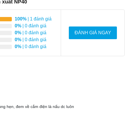
n xuất NP40
100%
| 1 đánh giá
0%
| 0 đánh giá
0%
| 0 đánh giá
ĐÁNH GIÁ NGAY
0%
| 0 đánh giá
0%
| 0 đánh giá
p giữ nhiệt, tổng thể tạo nên 1 phần thân vô cùng dày, chắc.
óng lâu, giảm thời gian đun sôi. Ngoài ra, còn có thể cách
ng với tính năng 10 điểm thì hình thức thân nồi cũng phải đạt
 nhìn sang, không bám bẩn và lau chùi cực dễ.
đúng hẹn, đem về cắm điện là nấu dc luôn