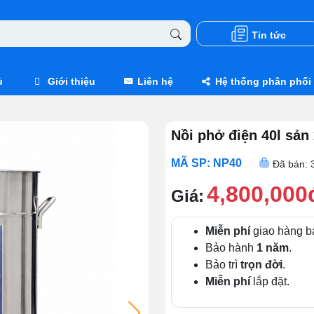
Tin tức
ủ
Giới thiệu
Liên hệ
Hệ thống phân phối
Nồi phở điện 40l sản
MÃ SP: NP40
Đã bán: 
4,800,000
Giá:
Miễn phí
giao hàng b
Bảo hành
1 năm
.
Bảo trì
trọn đời
.
Miễn phí
lắp đặt.