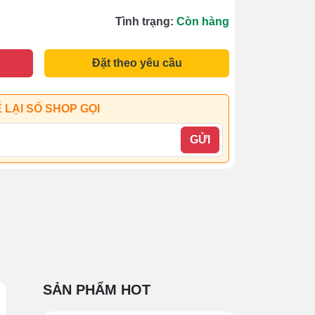
Tình trạng:
Còn hàng
Đặt theo yêu cầu
 LẠI SỐ SHOP GỌI
GỬI
SẢN PHẨM HOT