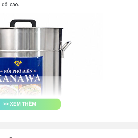
g đối cao.
>> XEM THÊM