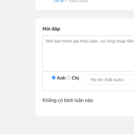
Trả lời
•
25/01/2026
Hỏi đáp
Anh
Chị
Không có bình luận nào
1.2 Bệ đỡ
Phần đáy nồi sẽ không đặt sát xuống bề 
thân gồm 2 phần: 1 là thân bệ hình vuông 
là inox 304 nên bộ phận này rất cứng cáp