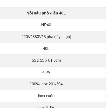
Nồi nấu phở điện 40L
NP40
220V/ 380V/ 3 pha (tùy chọn)
40L
55 x 55 x 81,5cm
4Kw
100% Inox 201/304
Inox cuộn
inox 6 đặc