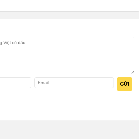
mặt đất mà sẽ được đặt trên bệ đỡ. Bệ đỡ cao gần bằng 1/2
ở trên, 2 là 4 chân đỡ ở dưới. Chất liệu được dùng để làm bệ
, chịu được lực nặng và bền bỉ trong thời gian sử dụng dài.