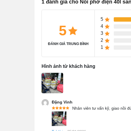
1 đánh giá cho Nồi phở điện 40l sả
5
5
4
3
2
ĐÁNH GIÁ TRUNG BÌNH
1
1.1 Thành nồi
Hình ảnh từ khách hàng
Thành nồi có 3 lớp: Với 2 lớp inox và 1 lớ
Thân nồi có thế mạnh là giữ được nhiệt n
nhiệt cực kỳ an toàn trong khi đun nấu. Cù
cỡ 9 điểm. Bởi lớp inox cho màu rất sáng,
Đặng Vinh
Nhân viên tư vấn kỹ, giao nồi 