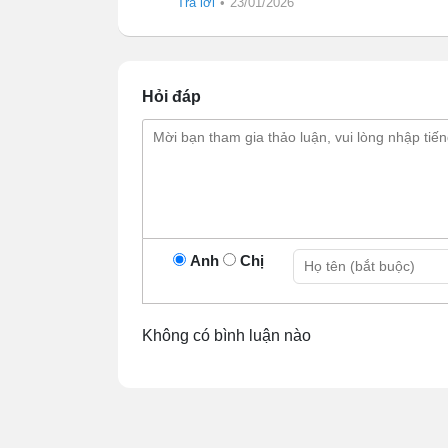
Trả lời
•
23/01/2026
Thiết bị chỉ bao gồm nồi và một bảng điều 
chúng ta sử dụng bếp củi thì cần có chỗ đ
và diện tích sử dụng chắc chắn nhiều hơn g
Hỏi đáp
Anh
Chị
Không có bình luận nào