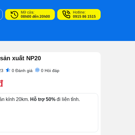
Mở cửa:
Hotline:
08h00 đến 20h00
0915 86 1515
 sản xuất NP20
23
0
Đánh giá
0
Hỏi đáp
đ
án kính 20km.
Hỗ trợ 50%
đi liên tỉnh.