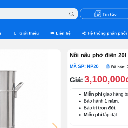
Tin tức
ủ
Giới thiệu
Liên hệ
Hệ thống phân phối
Nồi nấu phở điện 20l
MÃ SP: NP20
Đã bán: 
3,100,000
Giá:
Miễn phí
giao hàng b
Bảo hành
1 năm
.
Bảo trì
trọn đời
.
Miễn phí
lắp đặt.