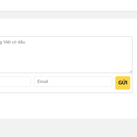
khiển gắn sát với thành tường. Trong một diễn biến khác, nếu
ể chứa nhiên liệu. Dùng gas thì luôn đi kèm một bình gas lớn
ấp 2-3 lần so với lựa chọn trên.