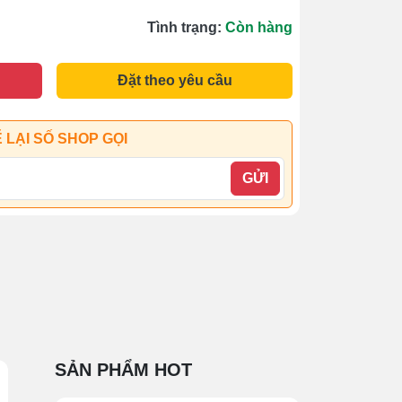
Tình trạng:
Còn hàng
Đặt theo yêu cầu
 LẠI SỐ SHOP GỌI
GỬI
SẢN PHẨM HOT