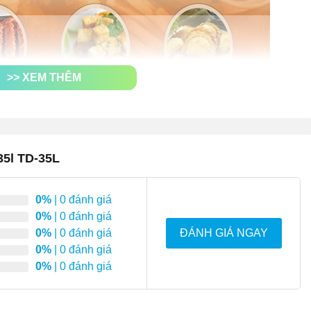
>> XEM THÊM
35l TD-35L
0%
| 0 đánh giá
0%
| 0 đánh giá
0%
| 0 đánh giá
ĐÁNH GIÁ NGAY
0%
| 0 đánh giá
0%
| 0 đánh giá
m bảo
ải tốn công canh chừng, lật qua lại để thực phẩm chín đều.