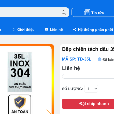
Tin tức
ủ
Giới thiệu
Liên hệ
Hệ thống phân phối
Bếp chiên tách dầu 3
MÃ SP: TD-35L
Đã bán
Liên hệ
SỐ LƯỢNG:
Đặt ship nhanh