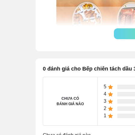
0 đánh giá cho Bếp chiên tách dầu 
5
4
CHƯA CÓ
3
ĐÁNH GIÁ NÀO
2
1
1.2 Chất lượng thành phẩm đả
Với những bếp chiên thông thường, bạn ph