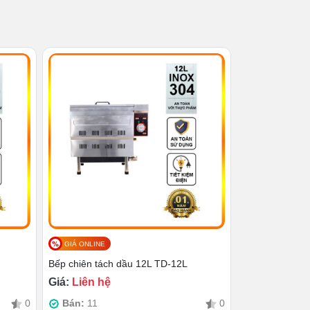
GIÁ ONLINE
Bếp chiên tách dầu 12L TD-12L
Giá:
Liên hệ
0
Bán:
11
0