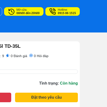
Mở cửa:
Hotline:
08h00 đến 20h00
0915 86 1515
5l TD-35L
: 9
0
Đánh giá
0
Hỏi đáp
Tình trạng:
Còn hàng
Đặt theo yêu cầu