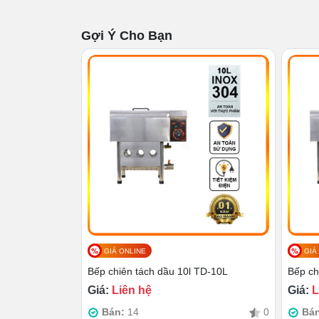
Gợi Ý Cho Bạn
GIÁ ONLINE
GIÁ
Bếp chiên tách dầu 10l TD-10L
Bếp ch
Sản phẩm có bộ phận cảm biến nhiệt 
Giá:
Liên hệ
Giá:
L
giúp cắt giảm lượng tiêu thụ điện mỗ
Bán:
14
0
Bá
Bếp có tuổi thọ rất cao, lên tới 10 