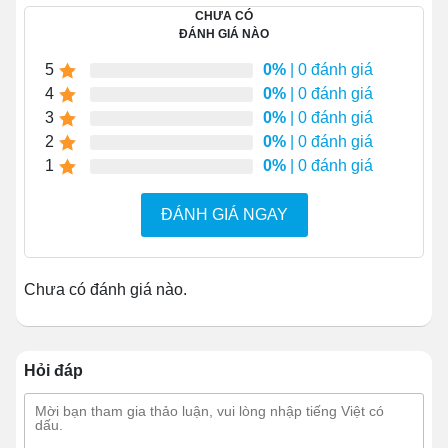
CHƯA CÓ
1.1 Thành nồi dày dặn cách nhiệt
ĐÁNH GIÁ NÀO
Bao quanh bộ phận khoang chiên nấu chính là phần
5
0%
| 0 đánh giá
thành nồi có tác dụng cách nhiệt và giảm lượng dầu mỡ
4
0%
| 0 đánh giá
bị bắn ra khi nấu. Phần này gồm bốn cạnh được làm
3
0%
| 0 đánh giá
bằng inox 304 nên rất dày dặn.
2
0%
| 0 đánh giá
1
0%
| 0 đánh giá
ĐÁNH GIÁ NGAY
Chưa có đánh giá nào.
Hỏi đáp