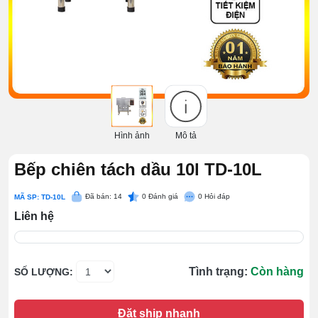
Hình ảnh
Mô tả
Bếp chiên tách dầu 10l TD-10L
Đã bán: 14
0
Đánh giá
0
Hỏi đáp
MÃ SP: TD-10L
Liên hệ
Tình trạng:
Còn hàng
SỐ LƯỢNG:
Đặt ship nhanh