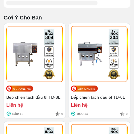
chuyên dụng. Bạn sẽ để thực phẩm vào giỏ chiên này
và thả ngập vào trong dầu để nấu.
Gợi Ý Cho Bạn
GIÁ ONLINE
GIÁ ONLINE
Bếp chiên tách dầu 8l TD-8L
Bếp chiên tách dầu 6l TD-6L
Liên hệ
Liên hệ
Khi đồ ăn chín sẽ vớt cả giỏ lên hoặc dùng vợt nhúng để
Bán:
12
0
Bán:
14
0
lấy ra. Do làm việc ở môi trường nhiệt độ cao nên 2 bộ
phận này đều được làm bằng inox. Chất liệu vừa đảm
bảo được VSATTP vừa có độ bền tốt.