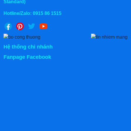
Standard)
Hotline/Zalo:
0915 86 1515
Hệ thống chi nhánh
Fanpage Facebook
Bên cạnh đó, kể cả có chiên không hay tẩm bột thì cũng
không ảnh hưởng gì đến quá trình nấu. Dầu ăn sẽ
không bị bắn ra ngoài mà chỉ sôi trong phạm vi lòng nấu
rất an toàn.
2.2 Thành phẩm chín đều
Khi nấu chúng ta để thực phẩm vào giỏ và thả vào bếp