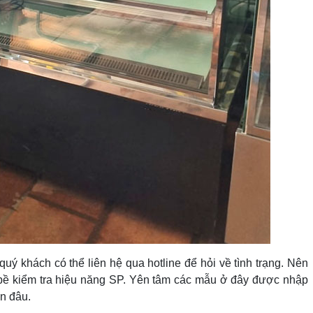
ý khách có thể liên hệ qua hotline để hỏi về tình trạng. Nên
ện bề kiểm tra hiệu năng SP. Yên tâm các mẫu ở đây được nhập
ần đâu.