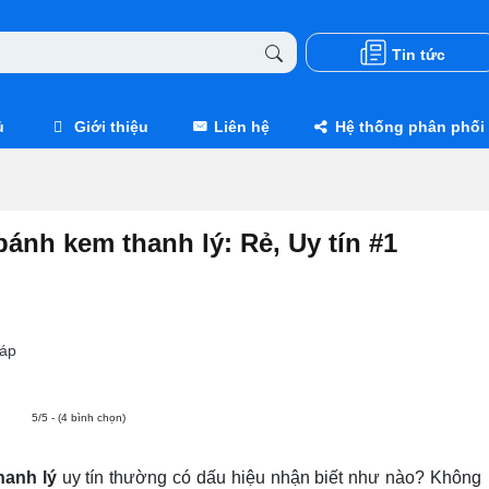
Tin tức
ủ
Giới thiệu
Liên hệ
Hệ thống phân phối
bánh kem thanh lý: Rẻ, Uy tín #1
áp
5/5 - (4 bình chọn)
hanh lý
uy tín thường có dấu hiệu nhận biết như nào? Không