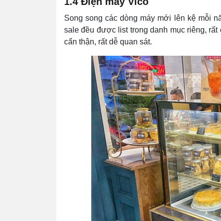
1.4 Điện máy Vico
Song song các dòng máy mới lên kệ mỗi năm
sale đều được list trong danh mục riêng, rấ
cẩn thận, rất dễ quan sát.