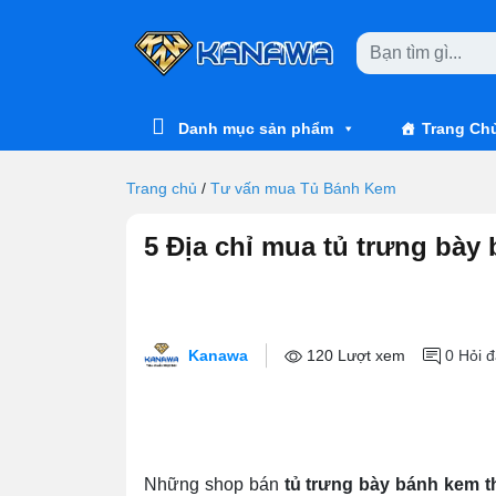
Skip to main content
Danh mục sản phẩm
Trang Ch
Trang chủ
/
Tư vấn mua Tủ Bánh Kem
5 Địa chỉ mua tủ trưng bày 
Kanawa
120 Lượt xem
0
Hỏi đ
Những shop bán
tủ trưng bày bánh kem t