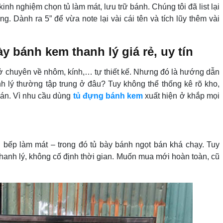
inh nghiệm chọn tủ làm mát, lưu trữ bánh. Chúng tôi đã list lại
ng. Dành ra 5” để vừa note lại vài cái tên và tích lũy thêm vài
ày bánh kem thanh lý giá rẻ, uy tín
sở chuyên về nhôm, kính,… tự thiết kế. Nhưng đó là hướng dẫn
 lý thường tập trung ở đâu? Tuy không thể thống kê rõ kho,
bán. Vì nhu cầu dùng
tủ đựng bánh kem
xuất hiện ở khắp mọi
ị bếp làm mát – trong đó tủ bày bánh ngọt bán khá chạy. Tuy
hanh lý, không cố định thời gian. Muốn mua mới hoàn toàn, cũ