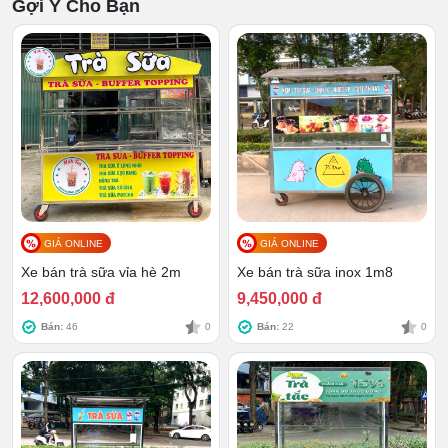
Gợi Ý Cho Bạn
GIÁ ONLINE
GIÁ ONLINE
Xe bán trà sữa vỉa hè 2m
Xe bán trà sữa inox 1m8
12,600,000 đ
9,450,000 đ
Bán:
46
0
Bán:
22
0