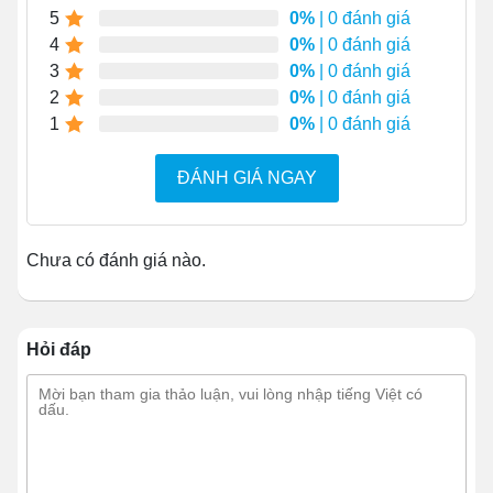
5
0%
| 0 đánh giá
4
0%
| 0 đánh giá
3
0%
| 0 đánh giá
2
0%
| 0 đánh giá
1
0%
| 0 đánh giá
ĐÁNH GIÁ NGAY
Chưa có đánh giá nào.
Hỏi đáp
Đặc biệt nếu người bán kinh doanh tại khu vực như
trường học, công viên có nhiều đối thủ cạnh tranh thì xe
màu nổi giúp khách hàng dễ dàng nhận ra và lựa chọn.
1.2 Mở quán trà sữa vỉa hè cần thu hút