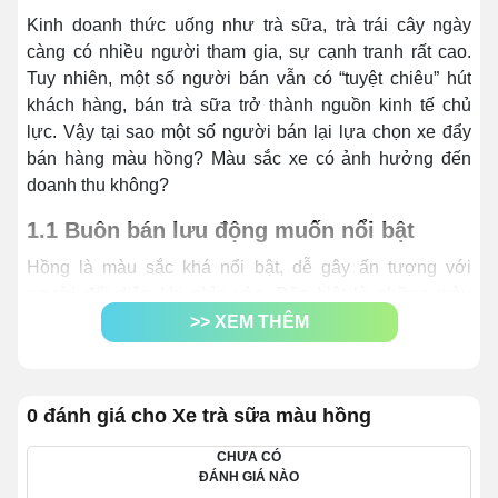
Kinh doanh thức uống như trà sữa, trà trái cây ngày
càng có nhiều người tham gia, sự cạnh tranh rất cao.
Tuy nhiên, một số người bán vẫn có “tuyệt chiêu” hút
khách hàng, bán trà sữa trở thành nguồn kinh tế chủ
lực. Vậy tại sao một số người bán lại lựa chọn xe đẩy
bán hàng màu hồng? Màu sắc xe có ảnh hưởng đến
doanh thu không?
1.1 Buôn bán lưu động muốn nổi bật
Hồng là màu sắc khá nổi bật, dễ gây ấn tượng với
người đối diện khi nhìn vào. Đặc biệt là những màu
hồng đậm, hồng neon khá “sến”. Khi bạn di chuyển
>> XEM THÊM
ngoài đường, tầm mắt va phải màu hồng này chắc chắn
sẽ chú ý và ngoái lại nhìn ngay.
0 đánh giá cho Xe trà sữa màu hồng
CHƯA CÓ
ĐÁNH GIÁ NÀO