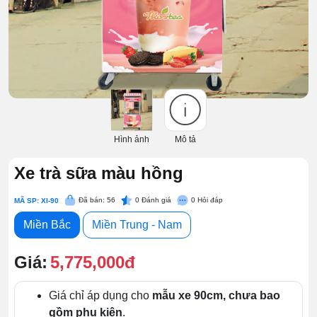
Hình ảnh
Mô tả
Xe trà sữa màu hồng
Đã bán: 56
0
Đánh giá
0
Hỏi đáp
MÃ SP: XI-90
Miền Bắc
Miền Trung - Nam
Giá:
5,775,000đ
Giá chỉ áp dụng cho
mẫu xe 90cm, chưa bao
gồm phụ kiện
.