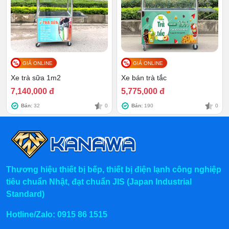
GIÁ ONLINE
GIÁ ONLINE
Xe trà sữa 1m2
Xe bán trà tắc
7,140,000 đ
5,775,000 đ
Bán:
32
0
Bán:
190
0
Thương hiệu thiết bị bếp, thiết bị điện lạnh công nghiệp
tiêu chuẩn Nhật, đạt chuẩn JIS (Japan Industrial
Standard)
Hotline/Zalo:
0915 86 1515