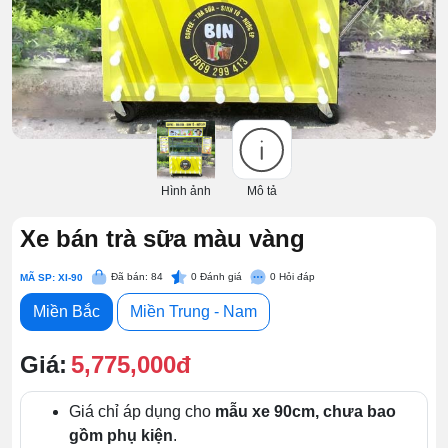
Hình ảnh
Mô tả
Xe bán trà sữa màu vàng
Đã bán: 84
0
Đánh giá
0
Hỏi đáp
MÃ SP: XI-90
Miền Bắc
Miền Trung - Nam
Giá:
5,775,000đ
Giá chỉ áp dụng cho
mẫu xe 90cm, chưa bao
gồm phụ kiện
.