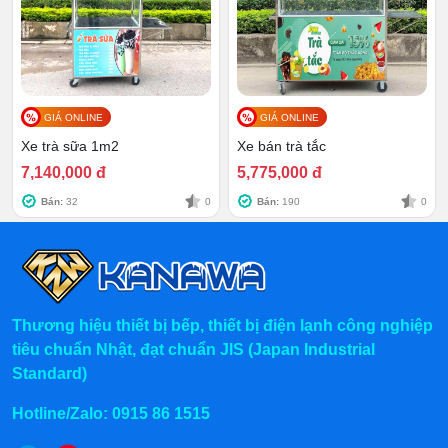
2.3 Tủ kính cường lực tiện nghi
Tủ kính cường lực có vai trò chính là bảo quản đồ uống,
đồng thời ngăn cách chúng với các yếu tố gây hại từ
môi trường như: khói, bụi, ruồi nhặng…
GIÁ ONLINE
GIÁ ONLINE
Xe trà sữa 1m2
Xe bán trà tắc
7,140,000 đ
5,775,000 đ
Bán:
32
0
Bán:
190
0
Thương hiệu thiết bị bếp, thiết bị điện lạnh công nghiệp
tiêu chuẩn Nhật, đạt chuẩn JIS (Japan Industrial
Standard)
Hotline/Zalo:
0915 86 1515