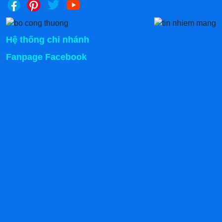
Hệ thống chi nhánh
Không những vậy, với thiết kế trong suốt và có thể nhìn
Fanpage Facebook
xuyên thấu, chi tiết này sẽ giúp khách hàng dễ lựa món
theo nhu cầu cá nhân. Ngược lại, chủ quầy cũng có thể
quan sát và tương tác nhanh với người mua hàng khi
nhìn qua tủ kính.
2.4 Tủ chứa đồ rộng rãi
Khi bán trà sữa, cần mang theo rất nhiều đồ, từ nguyên
liệu chế biến món ăn tới ly cốc, nồi niêu, bếp nấu… Hầu
hết sẽ được cất trữ bên trong tủ chứa nằm ở phần dưới
của phương tiện. Bộ phận này được phân hóa làm
nhiều khoang với kích thước lớn nhỏ khác nhau. Mỗi
khoang sẽ chứa được đồ với size tương ứng, giúp bạn
tận dụng không gian và dễ lấy ra, cất vào khi có nhu
cầu.