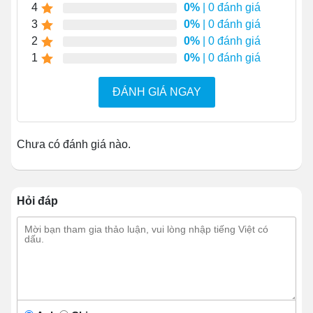
4
0%
| 0 đánh giá
3
0%
| 0 đánh giá
2
0%
| 0 đánh giá
1
0%
| 0 đánh giá
ĐÁNH GIÁ NGAY
1.2 Khung sườn chắc chắn
Chưa có đánh giá nào.
Khung sườn chắc chắn của xe trà sữa là minh chứng rõ
ràng cho sự ổn định và bền vững. Như 1 người bạn
đồng hành vững chãi, khung sườn này đảm bảo rằng
Hỏi đáp
chiếc xe có thể vượt qua mọi địa hình, duy trì sự mạnh
mẽ sau thời gian dài sử dụng.
Với khả năng chống lại sự rung động và va đập, khung
sườn inox tạo ra 1 nền tảng vững chắc cho mọi hoạt
động bên trong xe. Từ việc chế biến thức uống cho đến
phục vụ khách hàng, mọi thứ đều được thực hiện ổn