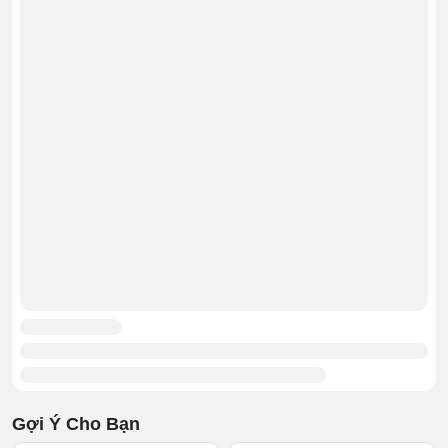
trong 1, có thể mở rộng hoặc thu hẹp tùy theo nhu cầu.
Gợi Ý Cho Bạn