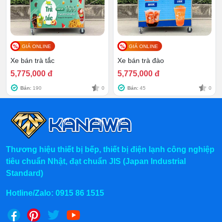
GIÁ ONLINE
GIÁ ONLINE
Xe bán trà tắc
Xe bán trà đào
5,775,000 đ
5,775,000 đ
Bán:
190
0
Bán:
45
0
Thương hiệu thiết bị bếp, thiết bị điện lạnh công nghiệp
tiêu chuẩn Nhật, đạt chuẩn JIS (Japan Industrial
Standard)
Hotline/Zalo:
0915 86 1515
Với mỗi họa tiết và chi tiết trên decal, chiếc xe trở thành