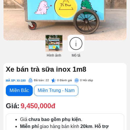
Hình ảnh
Mô tả
Xe bán trà sữa inox 1m8
Đã bán: 22
0
Đánh giá
0
Hỏi đáp
MÃ SP: XI-180
Miền Bắc
Miền Trung - Nam
Giá:
9,450,000đ
Giá
chưa bao gồm phụ kiện
.
Miễn phí
giao hàng bán kính
20km
.
Hỗ trợ