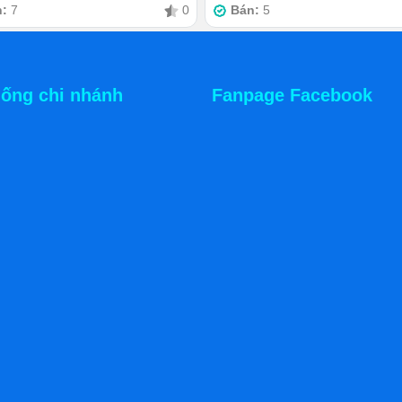
n:
7
0
Bán:
5
hống chi nhánh
Fanpage Facebook
u món
ế vô cùng tuyệt vời của xe đẩy bánh mì rong bằng inox 1m8.
 bị cố định ở bất cứ đâu nên thuận tiện cực kỳ. Người bán
được nơi muốn bày bán đồ ăn. Bất kể thời điểm vắng khách
uyển chiếc xe inox tới vị trí mong muốn.
c khách
n nhanh ngày càng phổ biến và đòi hỏi tốc độ phục vụ gấp
ch phong phú đến nỗi mọi quy trình của bạn chỉ cần thực hiện
n trên bàn, đồ gói hàng cũng treo sẵn trên giá, máy ép và lò
án bánh rong ngon, sạch và nhanh rất dễ thu hút đông khách