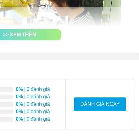
>> XEM THÊM
0%
| 0 đánh giá
0%
| 0 đánh giá
0%
| 0 đánh giá
ĐÁNH GIÁ NGAY
0%
| 0 đánh giá
0%
| 0 đánh giá
từ xe inox 1m8 bán bánh mì que