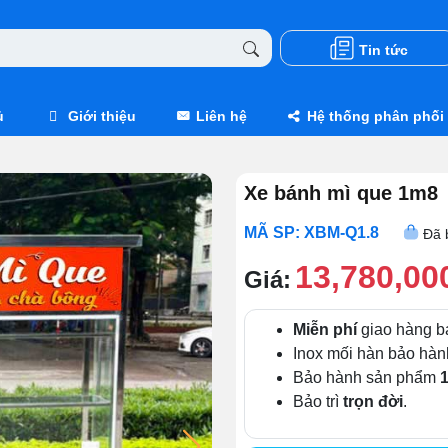
Tin tức
ủ
Giới thiệu
Liên hệ
Hệ thống phân phối
Xe bánh mì que 1m8
MÃ SP: XBM-Q1.8
Đã 
13,780,00
Giá:
Miễn phí
giao hàng b
Inox mối hàn bảo hà
Bảo hành sản phẩm
Bảo trì
trọn đời
.