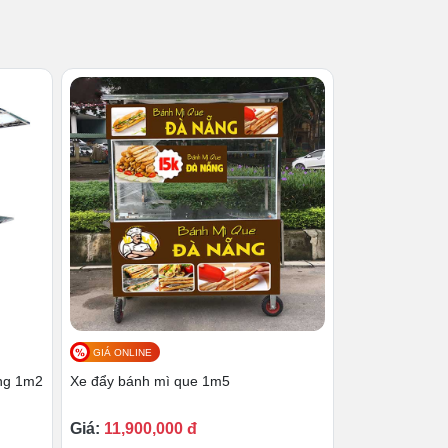
GIÁ ONLINE
ng 1m2
Xe đẩy bánh mì que 1m5
Giá:
11,900,000 đ