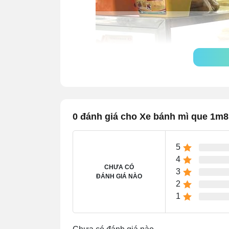
0 đánh giá cho Xe bánh mì que 1m8
5
4
CHƯA CÓ
3
ĐÁNH GIÁ NÀO
2
1
2. 4+ ưu điểm thiết thực 