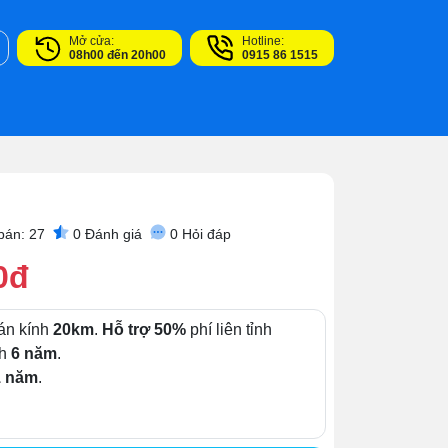
Mở cửa:
Hotline:
08h00 đến 20h00
0915 86 1515
bán: 27
0
Đánh giá
0
Hỏi đáp
0đ
án kính
20km
.
Hỗ trợ 50%
phí liên tỉnh
nh
6 năm
.
1 năm
.