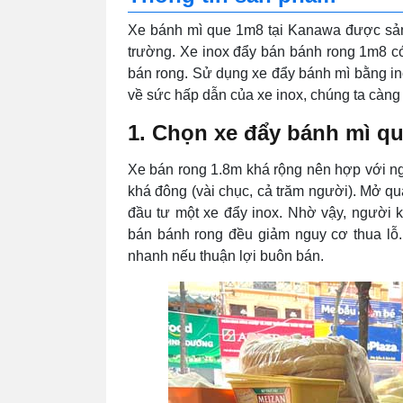
Xe bánh mì que 1m8 tại Kanawa được sản 
trường. Xe inox đẩy bán bánh rong 1m8 có
bán rong. Sử dụng xe đẩy bánh mì bằng ino
về sức hấp dẫn của xe inox, chúng ta càn
1. Chọn xe đẩy bánh mì q
Xe bán rong 1.8m khá rộng nên hợp với n
khá đông (vài chục, cả trăm người). Mở qu
đầu tư một xe đẩy inox. Nhờ vậy, người 
bán bánh rong đều giảm nguy cơ thua lỗ.
nhanh nếu thuận lợi buôn bán.