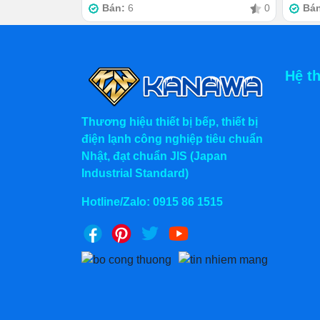
Bán:
6
0
Bá
Hệ t
2.3. Kinh doanh linh động nhiề
Thương hiệu thiết bị bếp, thiết bị
điện lạnh công nghiệp tiêu chuẩn
Bán tại nhiều nơi linh hoạt là một ưu th
Nhật, đạt chuẩn JIS (Japan
Chiếc xe này có bánh xe xoay khỏe, không
Industrial Standard)
nắm tay cầm để đẩy xe nhẹ nhàng là tới 
nào mà bạn cần đổi vị trí thì chỉ phải di ch
Hotline/Zalo:
0915 86 1515
2.4. Dễ đẩy xe tiếp cận SLL thự
Xu hướng thực khách muốn mua nhanh - bá
rút hơn. Xe inox 1m8 được trang bị tiện í
trên xe. Đồ ăn kẹp với bánh đã được sắp sẵ
nướng luôn sẵn sàng. Vì thế, người đẩy b
tới quán.