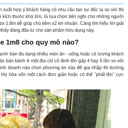
xuất hợp ý khách hàng có nhu cầu tạo sự độc lạ so với thị
 kích thước khá lớn, là lựa chọn tiện nghi cho những người
x 1.8m dễ giúp chủ tiệm x2 lợi nhuận. Càng tìm hiểu lời giải
g thấy đáng đầu tư cho sản phẩm hữu dụng này.
ue 1m8 cho quy mô nào?
gười bán đa dạng nhiều món ăn - uống hoặc có lượng khách
án bán bánh ở một địa chỉ cố định tốn gấp 4 hay 5 lần so với
kinh doanh nào chọn phương án này để gia nhập thị trường
 Họ hòa vốn một cách đơn giản hoặc có thể "phất lên" cực