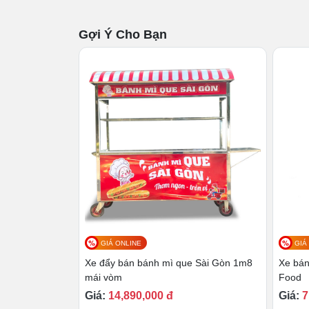
cũ thì sản phẩm vẫn giữ được vẻ ngoài tươ
Gợi Ý Cho Bạn
GIÁ ONLINE
GIÁ
Xe đẩy bán bánh mì que Sài Gòn 1m8
Xe bá
mái vòm
Food
Giá:
14,890,000 đ
Giá:
7