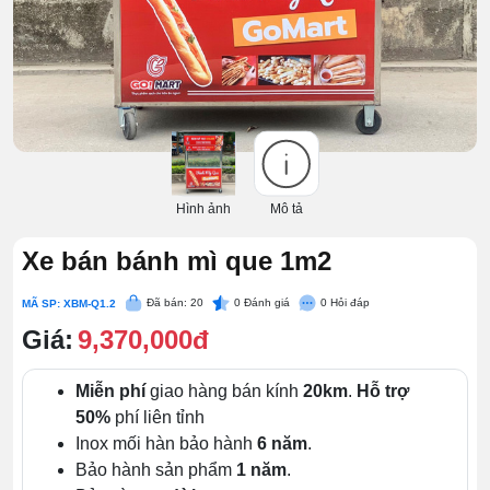
Hình ảnh
Mô tả
Xe bán bánh mì que 1m2
Đã bán: 20
0
Đánh giá
0
Hỏi đáp
MÃ SP: XBM-Q1.2
Giá:
9,370,000đ
Miễn phí
giao hàng bán kính
20km
.
Hỗ trợ
50%
phí liên tỉnh
Inox mối hàn bảo hành
6 năm
.
Bảo hành sản phẩm
1 năm
.