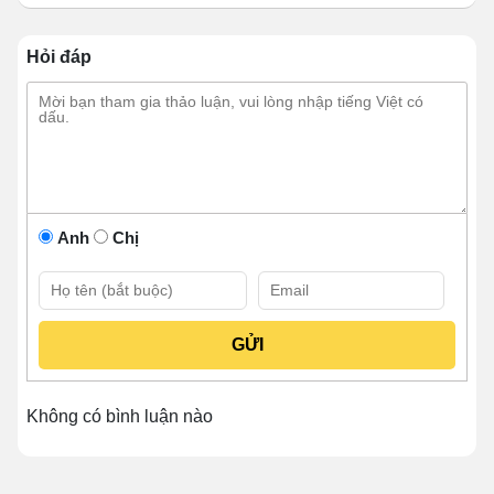
chắn cho người bán mỗi khi mưa to, nắng gắt.
Đặc biệt, những địa chỉ gia công kinh nghiệm còn khai
Hỏi đáp
thác mái che để tạo nên tổng thể hài hòa, độc đáo cho
phương tiện. Nhờ đó mà giúp người bán dễ dàng thu
hút khách hàng ghé quán hơn.
1.3. Tủ kính đảm bảo vệ sinh
Anh
Chị
Không có bình luận nào