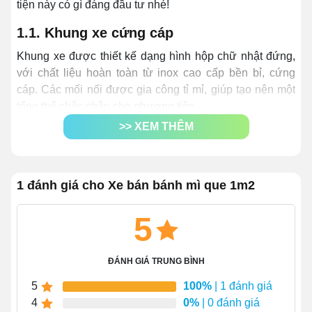
tiện này có gì đáng đầu tư nhé!
1.1. Khung xe cứng cáp
Khung xe được thiết kế dạng hình hộp chữ nhật đứng,
với chất liệu hoàn toàn từ inox cao cấp bền bỉ, cứng
cáp. Các mối nối được gia công tỉ mỉ, giúp tạo nên một
tổng thể chắc chắn cho phương tiện.
>> XEM THÊM
1 đánh giá cho Xe bán bánh mì que 1m2
5
ĐÁNH GIÁ TRUNG BÌNH
5
100%
| 1 đánh giá
4
0%
| 0 đánh giá