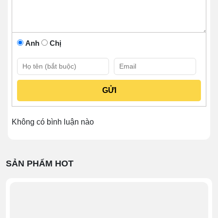
Anh
Chị
Khám phá kết cấu Xe đẩy bán
bánh mì Que mái bằng 1m2
# Thiết kế tổng quan
Mái che
được thiết kế dạng mái bằng giúp ngăn
các yếu tố ngoại cảnh như nắng, mưa,... tác động
Không có bình luận nào
đến thực phẩm bày bán. Đồng thời, tạo nên nét
tinh gọn, hiện đại cho tổng thể sản phẩm.
Khung xe
được dựng hoàn toàn từ inox cao cấp,
SẢN PHẨM HOT
không chỉ cứng cáp, chắc chắn mà còn bền bỉ,
không bị oxy hóa sau thời gian dài sử dụng.
Kính bao quanh xe
được làm từ vật liệu chịu lực,
màu trong suốt, vừa cản gió, bụi, côn trùng hiệu