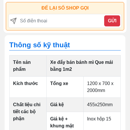
ĐỂ LẠI SỐ SHOP GỌI
GỬI
Thông số kỹ thuật
Tên sản
Xe đẩy bán bánh mì Que mái
phẩm
bằng 1m2
Kích thước
Tổng xe
1200 x 700 x
2000mm
Chất liệu chi
Giá kệ
455x250mm
tiết các bộ
phận
Giá kệ +
Inox hộp 15
khung mặt