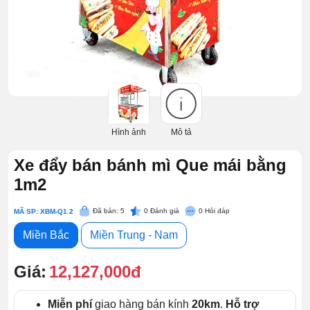
Hình ảnh
Mô tả
Xe đẩy bán bánh mì Que mái bằng
1m2
Đã bán: 5
0
Đánh giá
0
Hỏi đáp
MÃ SP: XBM-Q1.2
Miền Bắc
Miền Trung - Nam
Giá:
12,127,000đ
Miễn phí
giao hàng bán kính
20km
.
Hỗ trợ