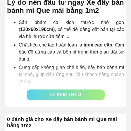
Lý do nên đầu tư ngay Xe đẩy bán
bánh mì Que mái bằng 1m2
Sản phẩm có kích thước nhỏ gọn
(
120x60x190cm)
, có thể dễ dàng đặt bán tại các
vỉa hè, trước cửa tiệm,...
Chất liệu chế tạo hoàn toàn là
inox cao cấp
, đảm
bảo độ cứng cáp và bền bỉ trong thời gian dài sử
dụng.
Cung cấp không gian chế biến, bày bán bánh mì
tại chỗ, giúp đáp ứng nhu cầu khách hàng nhanh
chóng.
Ngoài bánh mì que, phương tiện còn có thể được
>> XEM THÊM
dùng để bán nhiều mặt hàng khác như: bánh bao,
ngô, khoai, nước ép, trà sữa, cafe,...
Chi phí đầu tư cho mô hình bán hàng này
rẻ hơn 2
0 đánh giá cho Xe đẩy bán bánh mì Que mái
- 3 lần
so với mô hình mở cửa hàng truyền thống.
bằng 1m2
Sử dụng đơn giản
: Mở khóa bánh, vịn vào phần