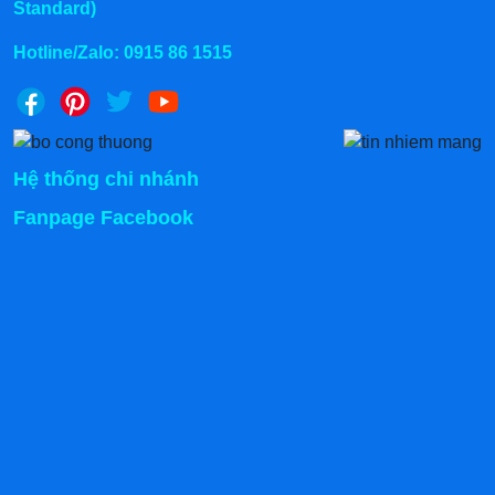
Standard)
dừng xe, cần chốt khóa bánh để tránh tình trạng xe
bị xê dịch trong quá trình bán hàng.
Hotline/Zalo:
0915 86 1515
Trước khi cho bánh mì vào lò, cần khởi động trước
cỡ 5 - 10 phút với mức nhiệt tối đa. Sau đó, chỉnh
về mức độ vừa để sấy bánh.
Sau ngày bán, cần tắt hết các nguồn cấp nhiên
Hệ thống chi nhánh
liệu và vệ sinh sạch sẽ khu vực nấu nướng và bày
bán để đảm bảo ATVSTP cho những lần sử dụng
Fanpage Facebook
tiếp theo.