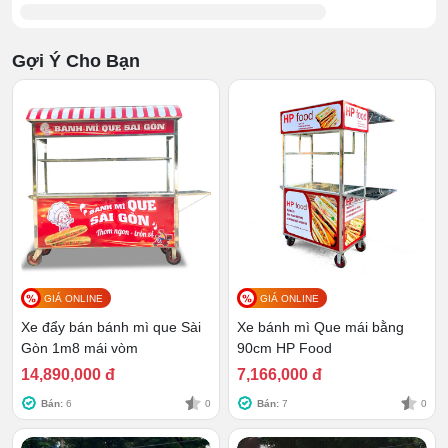
Tủ để đồ
được chia thành nhiều ngăn, giúp người
dùng bảo quản được nhiều loại vật dụng, nguyên
Gợi Ý Cho Bạn
liệu khác nhau.
GIÁ ONLINE
GIÁ ONLINE
Xe đẩy bán bánh mì que Sài
Xe bánh mì Que mái bằng
Gòn 1m8 mái vòm
90cm HP Food
14,890,000 đ
7,166,000 đ
Bán:
6
0
Bán:
7
0