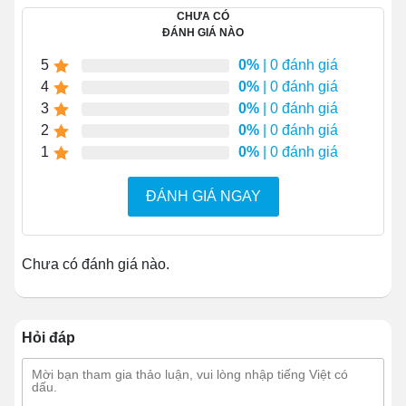
inox bên hông xe, sau đó kéo theo phương ngược
CHƯA CÓ
lại với thân xe rồi chỉnh hướng phù hợp để di
ĐÁNH GIÁ NÀO
chuyển phương tiện tới điểm bán. Khi tới điểm
5
0%
| 0 đánh giá
bán, cần chốt khóa bánh lại để đảm bảo
xe bánh
4
0%
| 0 đánh giá
mì
không bị trượt trong quá trình bán hàng.
3
0%
| 0 đánh giá
2
0%
| 0 đánh giá
1
0%
| 0 đánh giá
ĐÁNH GIÁ NGAY
Chưa có đánh giá nào.
Hỏi đáp