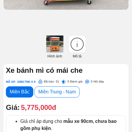
Hình ảnh
Mô tả
Xe bánh mì có mái che
Đã bán: 31
0
Đánh giá
0
Hỏi đáp
MÃ SP: XBM-TNK 0.9
Miền Bắc
Miền Trung - Nam
Giá:
5,775,000đ
Giá chỉ áp dụng cho
mẫu xe 90cm, chưa bao
gồm phụ kiện
.