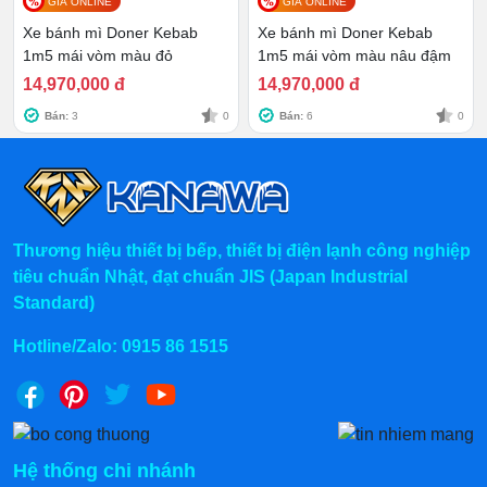
GIÁ ONLINE
GIÁ ONLINE
Loại xe này được sử dụng nhiều ở các tỉnh vùng biển
Xe bánh mì Doner Kebab
Xe bánh mì Doner Kebab
như Vũng Tàu, Phan Thiết, Đà Nẵng. Xe bán bánh mì
1m5 mái vòm màu đỏ
1m5 mái vòm màu nâu đậm
kẹp chả cá nóng hổi, hương vị thơm ngon nên rất đắt
14,970,000 đ
14,970,000 đ
khách.
Bán:
3
0
Bán:
6
0
Các bộ phận cần có trên xe vẫn là tủ để trưng bày, bàn
chế biến, bếp chiên .... Xe chả cá có đủ kích thước để
mọi người đặt làm theo yêu cầu sử dụng.
Thương hiệu thiết bị bếp, thiết bị điện lạnh công nghiệp
tiêu chuẩn Nhật, đạt chuẩn JIS (Japan Industrial
Standard)
Hotline/Zalo:
0915 86 1515
Hệ thống chi nhánh