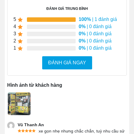
ĐÁNH GIÁ TRUNG BÌNH
5
100%
| 1 đánh giá
4
0%
| 0 đánh giá
3
0%
| 0 đánh giá
2
0%
| 0 đánh giá
1
0%
| 0 đánh giá
ĐÁNH GIÁ NGAY
1.2 Bảo vệ xe, kéo dài thời gian sử dụng
Hình ảnh từ khách hàng
Tác dụng chính của mái che chính là bảo vệ toàn bộ
khung xe, thân xe, phụ kiện, đồ bán hàng...ở bên dưới.
Mái che sẽ ở vị trí cao nhất nên sẽ cản được các yếu tố
bên ngoài như mưa, gió, bụi...tác động lên xe giữ cho xe
bền bỉ hơn.
Vũ Thanh An
Đặc biệt, dù bạn có bán hàng ở trời mưa cả ngày cũng
xe gọn nhẹ nhưng chắc chắn, tuỳ nhu cầu sử