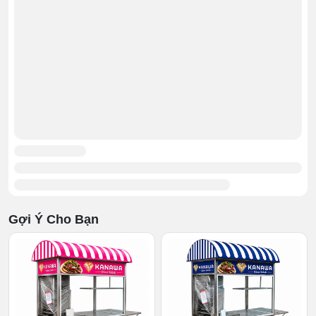
có thể đầu tư để nhanh thu lợi nhuận.
Do trên xe bán hàng sẽ có lò nướng, bếp rán...thế nên
nếu không làm mái che thì xe sẽ không bảo vê được các
đồ dùng đó. Gần như mất đi chức năng bán hàng di
động của mình, các bạn cũng nên lưu ý vấn đề này để
chọn lựa.
Gợi Ý Cho Bạn