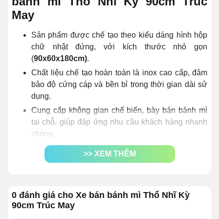
bánh mì Thổ Nhĩ Kỳ 90cm Trúc
May
Sản phẩm được chế tạo theo kiểu dáng hình hộp
chữ nhật đứng, với kích thước nhỏ gọn
(
9
0x60x180cm)
.
Chất liệu chế tạo hoàn toàn là inox cao cấp, đảm
bảo độ cứng cáp và bền bỉ trong thời gian dài sử
dụng.
Cung cấp không gian chế biến, bày bán bánh mì
tại chỗ, giúp đáp ứng nhu cầu khách hàng nhanh
chóng.
Ngoài bánh mì, phương tiện còn có thể được dùng
>> XEM THÊM
để bán nhiều mặt hàng khác như: bánh bao, ngô,
khoai, nước ép, trà sữa, cafe,...
Chi phí đầu tư cho mô hình bán hàng này
rẻ hơn 2
0 đánh giá cho Xe bán bánh mì Thổ Nhĩ Kỳ
- 3 lần
so với mô hình mở cửa hàng truyền thống.
90cm Trúc May
Sử dụng đơn giản
: Mở khóa bánh, vịn vào phần