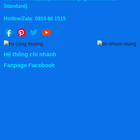
Standard)
>>>Tham khảo thêm:
10+ Mẫu
Xe bán bánh mì
Doner Kebab 1m Tràng An
Nhỏ gọn, Tiện lợi
Hotline/Zalo:
0915 86 1515
Chính sách mua hàng tại Kanawa
Hình thức mua hàng
Hệ thống chi nhánh
Mua Online: Gọi trực tiếp hotline
0915.86.1515
hoặc để
Fanpage Facebook
lại số điện thoại công ty sẽ liên hệ lại ngay.
Mua hàng trực tiếp tại kho qua Kanawa các địa chỉ:
Kho Hà Nội: 366 Trần Điền mới, Định Công,
Hoàng Mai (Xem chỉ đường)
Kho Hồ Chí Minh: Số 8 Hẻm 827 Hà Huy Giáp,
Thạnh Xuân, Quận 12 (Xem chỉ đường)
Kho Đồng Nai: 1022 - QL 51 Tổ 3 - Ấp Đồng -
Phước Tân - Biên Hòa (Xem chỉ đường)