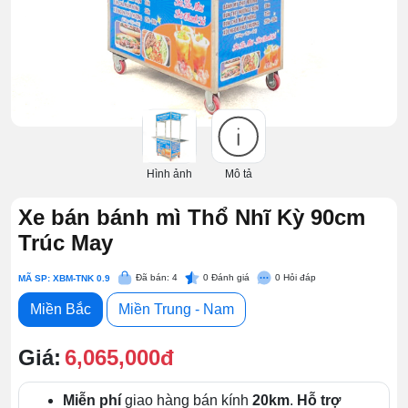
Hình ảnh
Mô tả
Xe bán bánh mì Thổ Nhĩ Kỳ 90cm
Trúc May
Đã bán: 4
0
Đánh giá
0
Hỏi đáp
MÃ SP: XBM-TNK 0.9
Miền Bắc
Miền Trung - Nam
Giá:
6,065,000đ
Miễn phí
giao hàng bán kính
20km
.
Hỗ trợ