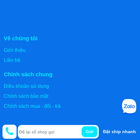
Kho Thái Bình: Thôn 3 xã Vũ Hoà - Kiến Xương -
Thái Bình (Xem chỉ đường)
Kho Quảng Ninh: 53 Cầu Sến - Phương Đông -
Uông Bí (Xem chỉ đường)
Về chúng tôi
Đặc biệt Giảm ngay 500k khi mua trực tiếp tại các
kho
Giới thiệu
Liên hệ
Chính sách chung
Điều khoản sử dụng
Chính sách bảo mật
Chính sách mua - đổi - trả
Gửi
Đặt ship nhanh