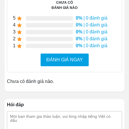
inox bên hông xe, sau đó kéo theo phương ngược
CHƯA CÓ
ĐÁNH GIÁ NÀO
lại với thân xe rồi chỉnh hướng phù hợp để di
chuyển phương tiện tới điểm bán. Khi tới điểm
5
0%
| 0 đánh giá
bán, cần chốt khóa bánh lại để đảm bảo phương
4
0%
| 0 đánh giá
tiện không bị trượt trong quá trình bán hàng.
3
0%
| 0 đánh giá
2
0%
| 0 đánh giá
1
0%
| 0 đánh giá
ĐÁNH GIÁ NGAY
Chưa có đánh giá nào.
Hỏi đáp