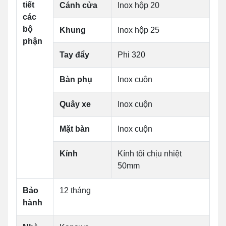
tiết
Cánh cửa
Inox hộp 20
các
bộ
Khung
Inox hộp 25
phận
Tay đẩy
Phi 320
Bàn phụ
Inox cuộn
Quây xe
Inox cuộn
Mặt bàn
Inox cuộn
Kính
Kính tôi chịu nhiệt
50mm
Bảo
12 tháng
hành