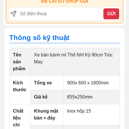
ĐỂ LẠI SỐ SHOP GỌI
GỬI
Thông số kỹ thuật
Tên
Xe bán bánh mì Thổ Nhĩ Kỳ 90cm Trúc
sản
May
phẩm
Kích
Tổng xe
900x 600 x 1800mm
thước
Giá kệ
855x250mm
Chất
Khung mặt
Inox hộp 15
liệu
bàn + đáy
chi