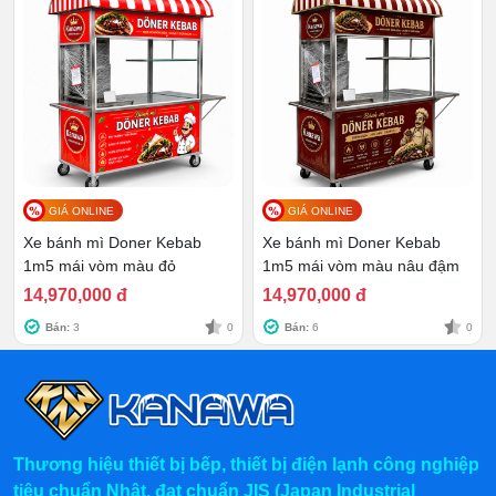
những lần sử dụng tiếp theo.
GIÁ ONLINE
GIÁ ONLINE
Xe bánh mì Doner Kebab
Xe bánh mì Doner Kebab
1m5 mái vòm màu đỏ
1m5 mái vòm màu nâu đậm
14,970,000 đ
14,970,000 đ
Bán:
3
0
Bán:
6
0
Thương hiệu thiết bị bếp, thiết bị điện lạnh công nghiệp
Chú ý khi sử dụng xe bánh mì Trúc May 90cm
tiêu chuẩn Nhật, đạt chuẩn JIS (Japan Industrial