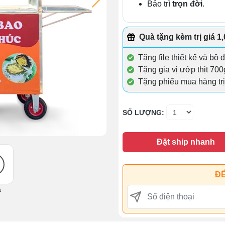
Bảo trì
trọn đời
.
Quà tặng kèm trị giá 1
Tặng file thiết kế và bộ 
Tặng gia vị ướp thịt 700
Tặng phiếu mua hàng trị
SỐ LƯỢNG:
Đặt ship nhanh
ĐỂ
ả