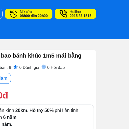
Mở cửa:
Hotline:
08h00 đến 20h00
0915 86 1515
 bao bánh khúc 1m5 mái bằng
bán: 8
0
Đánh giá
0
Hỏi đáp
Nam
0đ
án kính
20km
.
Hỗ trợ 50%
phí liên tỉnh
nh
6 năm
.
1 năm
.