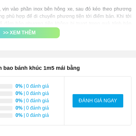
, vịn vào phần inox bên hông xe, sau đó kéo theo phương
ng phù hợp để di chuyển phương tiện tới điểm bán. Khi tới
ể đảm bảo phương tiện không bị trượt trong quá trình bán
>> XEM THÊM
nh bao bánh khúc 1m5 mái bằng
0%
| 0 đánh giá
0%
| 0 đánh giá
0%
| 0 đánh giá
ĐÁNH GIÁ NGAY
0%
| 0 đánh giá
0%
| 0 đánh giá