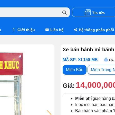
Tin tức
ủ
Giới thiệu
Liên hệ
Hệ thống phân phối
Xe bán bánh mì bánh
MÃ SP: XI-150-MB
Đã 
Miền Bắc
Miền Trung-
14,000,00
Giá:
Miễn phí
giao hàng b
Inox mối hàn bảo hà
Bảo hành sản phẩm