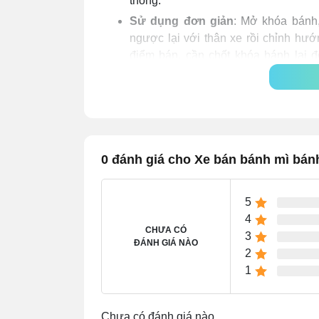
thống.
Sử dụng đơn giản
: Mở khóa bánh
ngược lại với thân xe rồi chỉnh hướ
điểm bán, cần chốt khóa bánh lại đ
hàng.
0 đánh giá cho Xe bán bánh mì bá
5
4
CHƯA CÓ
3
ĐÁNH GIÁ NÀO
2
1
Chưa có đánh giá nào.