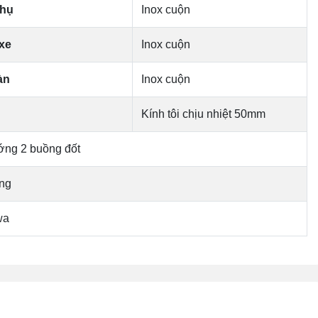
phụ
Inox cuộn
xe
Inox cuộn
àn
Inox cuộn
Kính tôi chịu nhiệt 50mm
ớng 2 buồng đốt
áng
wa