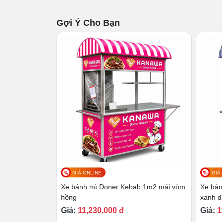
quả, vừa mang đến sự thuận lợi cho 
Gợi Ý Cho Bạn
Tay kéo/đẩy
inox bên hông xe, giú
kinh doanh tới vị trí mong muốn.
Decal
bao quanh xe được thiết kế th
mì
, vừa góp phần truyền tải những th
Bánh xe
được làm từ PU, có độ bền
chuyển mượt mà, an toàn trên mọi dạ
GIÁ ONLINE
GIÁ
Xe bánh mì Doner Kebab 1m2 mái vòm
Xe bá
hồng
xanh 
Giá:
11,230,000 đ
Giá:
1