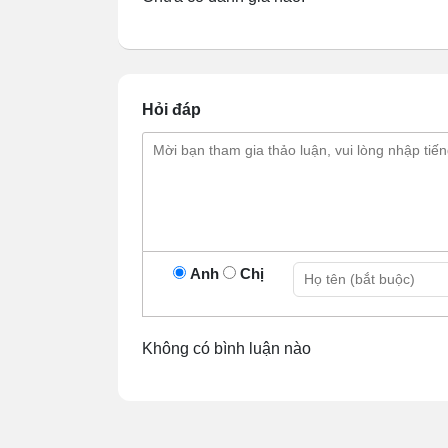
Hỏi đáp
Khám phá kết cấu xe bán 
bằng
Anh
Chị
# Thiết kế tổng quan
Mái che
được thiết kế dạng mái b
mưa,... tác động đến thực phẩm bày bá
Không có bình luận nào
phẩm.
Khung xe
được dựng hoàn toàn từ i
không bị oxy hóa sau thời gian dài s
Kính bao quanh xe
được làm từ vật 