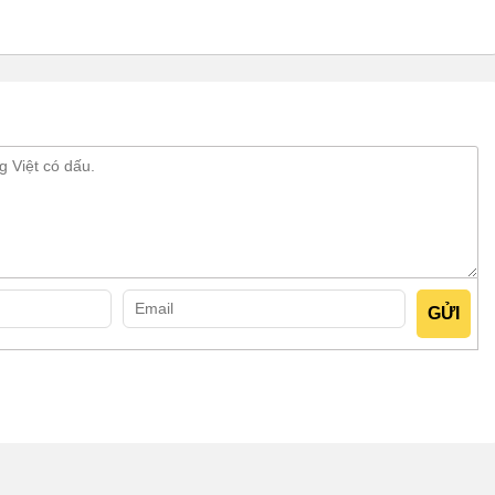
bánh mì bánh bao bánh khúc 1m5 mái
ằng đơn giản, giúp ngăn các yếu tố ngoại cảnh như nắng,
n. Đồng thời, tạo nên nét tinh gọn, hiện đại cho tổng thể sản
nox cao cấp, không chỉ cứng cáp, chắc chắn mà còn bền bỉ,
ử dụng.
liệu chịu lực, màu trong suốt, vừa cản gió, bụi, côn trùng hiệu