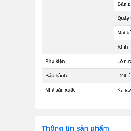
Bàn 
Quây 
Mặt b
Kính
Phụ kiện
Lò nư
Bảo hành
12 th
Nhà sản xuất
Kana
Thông tin sản phẩm