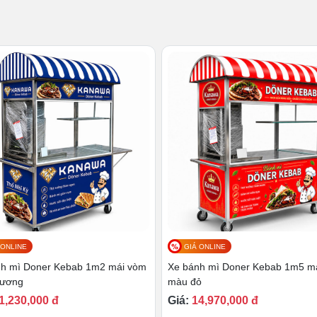
người mua khi quan sát vật phẩm.
p người bán dễ dàng điều hướng, dịch chuyển phương tiện
eo yêu cầu, vừa giúp tăng tính thẩm mỹ cho
xe đẩy bán bánh
ông điệp riêng của quán.
 cao, có khả năng chống trơn trượt, giúp phương tiện di
ng địa hình.
 ONLINE
GIÁ ONLINE
nh mì Doner Kebab 1m2 mái vòm
Xe bánh mì Doner Kebab 1m5 m
dương
màu đỏ
1,230,000 đ
Giá:
14,970,000 đ