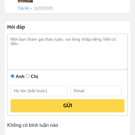
và bên ngoài đều được làm bằng inox 304/201 chịu
nhiệt, ở giữa là một lớp trống để cách nhiệt.. Ngoài ra
Trả lời
•
11/02/2025
lớp chống nhiệt còn giúp cho thức ăn được giữ ấm tốt
nhất, tránh bị thoát nhiệt ra ngoài làm nguội thức ăn.
Hỏi đáp
Anh
Chị
Chất liệu cao cấp
Không có bình luận nào
👉 Bạn đang tìm dòng tủ cơm công nghiệp phù
hợp với quy mô quán ăn hoặc mô hình kinh doanh