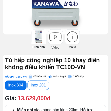
Hình ảnh
Mô tả
Video
Tủ hấp công nghiệp 10 khay điện
không điều khiển TC10D-VN
Đã bán: 43
0
Đánh giá
0
Hỏi đáp
MÃ SP: TC10D-VN
Inox 304
Inox 201
Giá:
13,629,000đ
Miễn phí
giao hàng bán kính 20km.
Hỗ trợ