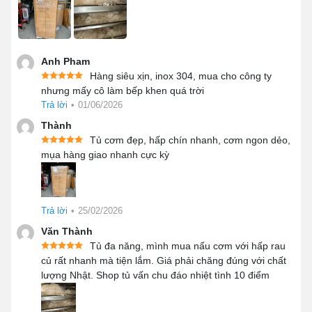
Anh Pham
Hàng siêu xịn, inox 304, mua cho công ty
Nấu hấp đa dạng thực phẩm
nhưng mấy cô làm bếp khen quá trời
Trả lời
•
01/06/2026
Một ưu điểm của tủ đó là có khả năng rút ngắn thời gian
Thành
đun nấu ưu việt. Chẳng hạn, bình thường nấu 100 suất
Tủ cơm đẹp, hấp chín nhanh, cơm ngon dẻo,
cơm phải mất hàng giờ liền thì với tủ hấp bạn chỉ cần bỏ
mụa hàng giao nhanh cực kỳ
ra 30 phút là xong. Hơn nữa cơm nấu ra vừa chín đều,
dẻo thơm lại không bị nhão.
Đây chắc hẳn là một vật dụng vô cùng cần thiết cho
Trả lời
•
25/02/2026
những ai đang kinh doanh hàng ăn. Vừa tiết kiệm điện
Văn Thành
năng, công sức lại không chiếm quá nhiều diện tích.
Tủ đa năng, mình mua nấu cơm với hấp rau
củ rất nhanh mà tiện lắm. Giá phải chăng đúng với chất
1.2 Chất liệu làm tủ cao cấp
lượng Nhật. Shop tủ vấn chu đáo nhiệt tình 10 điểm
Tủ hấp cơm
có cấu tạo 3 lớp dày dặn, 2 lớp bên trong