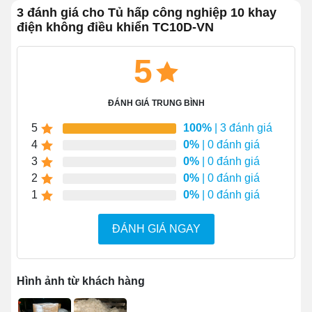
3 đánh giá cho Tủ hấp công nghiệp 10 khay
cụ thể như:
điện không điều khiển TC10D-VN
1.1 Cấu tạo tủ nhiều tính năng
5
Sản phẩm được thiết kế vô cùng đa năng và tiện lợi,
không những có thể nấu cơm mà còn có chế biến nhiều
món khác như: hấp bánh, nấu xôi, luộc bánh chưng,
ĐÁNH GIÁ TRUNG BÌNH
hầm thịt, làm bánh bao,... Ngoài ra, bạn còn có thể hấp
5
100%
| 3 đánh giá
gà, vịt, giò chả, hải sản,...
4
0%
| 0 đánh giá
3
0%
| 0 đánh giá
2
0%
| 0 đánh giá
1
0%
| 0 đánh giá
ĐÁNH GIÁ NGAY
Hình ảnh từ khách hàng