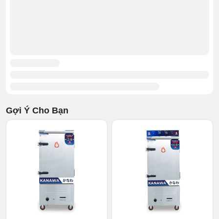
Canh khi nào nước cạn thì thêm nước
Canh thời gian để thức ăn chín đều
Tắt bếp.
Gợi Ý Cho Bạn
Cơ chế gia nhiệt
Các bước này rất cồng kềnh và cần bạn phải kiên nhẫn,
bởi nếu để quá lửa thì thức ăn không ngon. Nếu nước