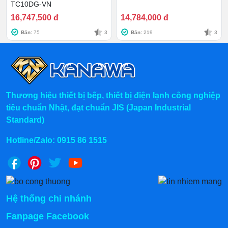
TC10DG-VN
16,747,500 đ
14,784,000 đ
Bán:
75
3
Bán:
219
3
Nấu hấp an toàn vệ sinh
Thương hiệu thiết bị bếp, thiết bị điện lạnh công nghiệp
Vì thế, việc chọn tủ hấp công nghiệp 10 khay điện
tiêu chuẩn Nhật, đạt chuẩn JIS (Japan Industrial
không điều khiển để sử dụng là một lựa chọn vô cùng
Standard)
tối ưu đấy nhé.
Hotline/Zalo:
0915 86 1515
➽➽➽ ĐỌC THÊM:
Tủ hấp cơm 12 khay điện liền điều
khiển
2. Năng suất đun nấu của tủ cơm
công nghiệp 10 khay điện không
Hệ thống chi nhánh
điều khiển
Fanpage Facebook
Tủ cơm KĐK được trang bị các thanh nhiệt có công suất