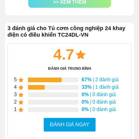
>> XEM THÊM
Tủ cơm 24 khay điện gas là dòng tủ giúp đáp ứng nhu
cầu tiêu dùng của mọi quán ăn nhà hàng quy mô lớn.
Năng suất tối đa có thể nấu 80kg gạo/lần. Tủ tiết kiệm
điện năng tối đa phù hợp cho cả những bếp ăn tập thể
3 đánh giá cho Tủ cơm công nghiệp 24 khay
tại xí nghiệp, nhà máy, ...
điện có điều khiển TC24DL-VN
4.7
ĐÁNH GIÁ TRUNG BÌNH
5
67%
| 2 đánh giá
4
33%
| 1 đánh giá
3
0%
| 0 đánh giá
2
0%
| 0 đánh giá
1
0%
| 0 đánh giá
ĐÁNH GIÁ NGAY