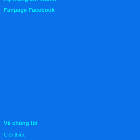
Fanpage Facebook
Đồng hồ đo nhiệt
Bánh xe đặc di chuyển tiện lợi
Tủ nấu cơm công nghiệp có thiết kế kèm bánh xe đặc
tiện lợi giúp dễ dàng di chuyển khi cần thiết mà không
Về chúng tôi
cần phải bê nhấc nặng nhọc. Ngoài ra bánh xe đặc có
khả năng xoay chiều linh hoạt tiện lợi. Hệ thống bánh xe
Giới thiệu