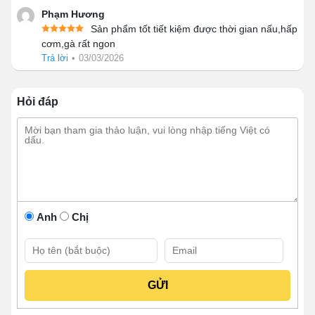
Phạm Hương
cầm cộng lực chất liệu inox 304/201 nguyên khối cách
Sản phẩm tốt tiết kiệm được thời gian nấu,hấp
nhiệt. Phía mép trong của tủ là gioăng cao su hạn chế
cơm,gà rất ngon
tối đa tình trạng thất thoát nhiệt.
Trả lời
•
03/03/2026
Hỏi đáp
Anh
Chị
Thân tủ inox 304/201
👉 Bạn đang tìm dòng tủ cơm công nghiệp phù
hợp với quy mô quán ăn hoặc mô hình kinh doanh