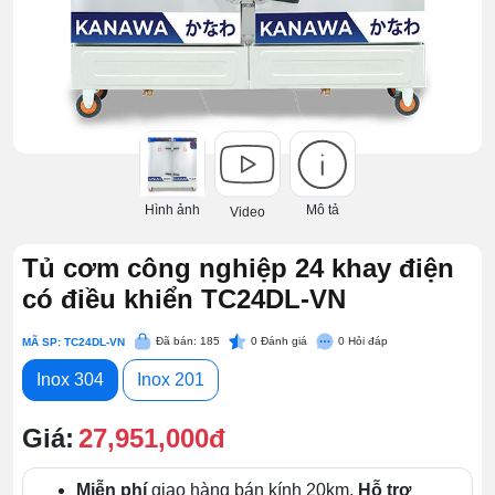
Hình ảnh
Mô tả
Video
Tủ cơm công nghiệp 24 khay điện
có điều khiển TC24DL-VN
Đã bán: 185
0
Đánh giá
0
Hỏi đáp
MÃ SP: TC24DL-VN
Inox 304
Inox 201
Giá:
27,951,000đ
Miễn phí
giao hàng bán kính 20km.
Hỗ trợ