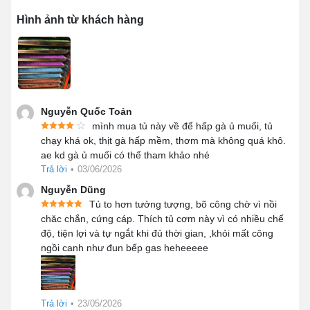
Hình ảnh từ khách hàng
Tủ cơm công nghiệp 24 khay điện
Cấu tạo ưu việt của tủ nấu cơm
công nghiệp 24 khay điện
Tủ hấp cơm công nghiệp 24 khay điện có thể đáp ứng
Nguyễn Quốc Toản
được hầu hết các nhu cầu sử dụng của những quán ăn
mình mua tủ này về để hấp gà ủ muối, tủ
nhả hàng. Tủ được sản xuất trên dây truyền hiện đại và
chạy khá ok, thịt gà hấp mềm, thơm mà không quá khô.
ae kd gà ủ muối có thể tham khảo nhé
đảm bảo chất lượng hoàn thiện thiết bị tủ 100% đạt tiêu
Trả lời
•
03/06/2026
chuẩn ISO 9001- 2008. Linh kiện có thể thay thế khi cần
Nguyễn Dũng
thiết, tuổi thọ sử dụng cao.
Tủ to hơn tưởng tượng, bõ công chờ vì nồi
Thân tủ inox 304/201 siêu dày dặn
chăc chắn, cứng cáp. Thích tủ cơm này vì có nhiều chế
độ, tiện lợi và tự ngắt khi đủ thời gian, ,khỏi mất công
Toàn bộ phần thân tủ cơm công nghiệp được tích hợp
ngồi canh như đun bếp gas heheeeee
đến 3 lớp bao gồm 2 lớp inox 304/inox 201. Ở giữa tủ
được trang bị kèm lớp bảo ôn cách nhiệt chắc chắn giúp
cách nhiệt tốt và đảm bảo quy trình nấu cơm nhanh chín,
Trả lời
•
23/05/2026
dẻo ngon. Bên ngoài thân tủ có lắp đặt kèm theo tay