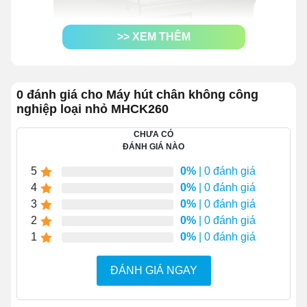
>> XEM THÊM
0 đánh giá cho Máy hút chân không công
nghiệp loại nhỏ MHCK260
CHƯA CÓ
ĐÁNH GIÁ NÀO
Nhờ công năng hoàn hảo, chúng trở thành loại máy
chuyên dùng cho các địa chỉ bán hàng vận hành chuyên
5
0%
| 0 đánh giá
nghiệp, có quy mô vừa và nhỏ.
Cụ thể là các trường
4
0%
| 0 đánh giá
hợp sau đây:
3
0%
| 0 đánh giá
2
0%
| 0 đánh giá
Buôn bán các loại thịt gia súc, gia cầm, thủy hải
1
0%
| 0 đánh giá
sản
Kinh doanh online đồ khô (chè, gạo, đậu, lạc…)
ĐÁNH GIÁ NGAY
Phân phối dược mỹ phẩm