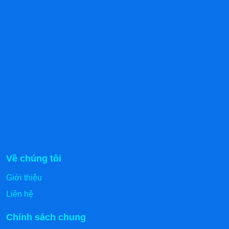
Kích thước máy
380x 490x 400mm
Kích thước buồng hút
340 x 200x 100 mm
Chiều dài đường hàn
32cm
Chất liệu
Thép không gỉ
Chu kỳ hút
1-5 lần/phút
Về chúng tôi
Giới thiệu
Liên hệ
Chính sách chung