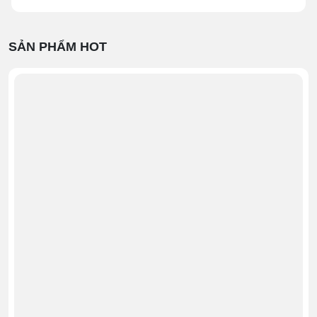
Kích thước máy
320x 300x 400 mm
SẢN PHẨM HOT
Kích thước buồng hút
280 x 385 x 80 mm
Chiều dài đường hàn
26cm
Chất liệu
Inox 304
Chu kỳ hút
1-4 lần/phút