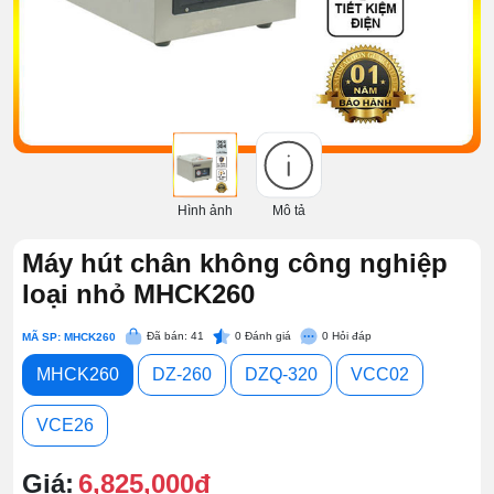
Hình ảnh
Mô tả
Máy hút chân không công nghiệp
loại nhỏ MHCK260
Đã bán: 41
0
Đánh giá
0
Hỏi đáp
MÃ SP: MHCK260
MHCK260
DZ-260
DZQ-320
VCC02
VCE26
Giá:
6,825,000đ