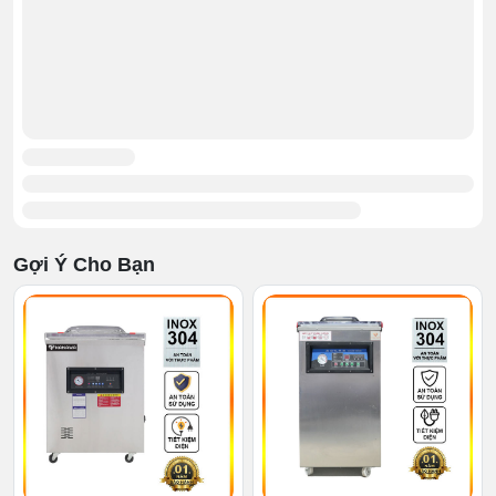
Công suất
660W
Nguồn điện sử
220V/50Hz - 380V/60Hz
dụng
Kích thước máy
680x 310x 395 mm
Gợi Ý Cho Bạn
Kích thước buồng
360 x 415 x 115 mm
hút
Chiều dài đường
26cm
hàn