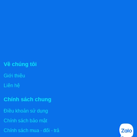
2.2 Chức năng
Ngoài ý nghĩa bảo quản, thiết bị này còn làm giảm diện
tích bề mặt và thể tích chiếm chỗ của túi, nhờ đó mà tối
ưu không gian chứa. Như vậy, bạn có thể cất trữ hoặc
vận chuyển với số lượng nhiều hơn, hỗ trợ đắc lực vào
việc kinh doanh, gia tăng doanh số.
Về chúng tôi
Giới thiệu
Liên hệ
Chính sách chung
Điều khoản sử dụng
Chính sách bảo mật
Chính sách mua - đổi - trả