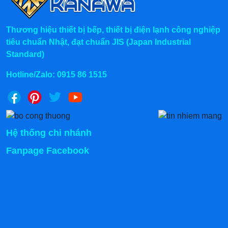
Thương hiệu thiết bị bếp, thiết bị điện lạnh công nghiệp
tiêu chuẩn Nhật, đạt chuẩn JIS (Japan Industrial
Standard)
Hotline/Zalo:
0915 86 1515
Hệ thống chi nhánh
Khe tản nhiệt:
phân bố ở 2 thành bên của thiết bị
Fanpage Facebook
với chức năng chính giải phóng và tạo ra sự cân
bằng nhiệt.
Bảng điều khiển:
nằm ở ngay mặt trước của thiết
bị với các chi tiết trực quan, bao gồm: đồng hồ đo
áp suất, hệ thống đèn báo, các nút setup thời gian
hàn, hút và làm mát mối hàn…