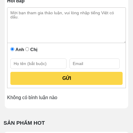
Hỏi đáp
Trọng lượng
62kg
MHCK420 là sản phẩm có công suất cao, thể tích buồng
hút siêu rộng, chu kỳ hút siêu nhanh. Thiết bị có thể
Anh
Chị
hoàn thành việc đóng gói hàng trăm sản phẩm mỗi giờ,
đáp ứng tốt nhu cầu kinh doanh của các đơn vị bán
hàng quy mô lớn.
Sản phẩm hiện được bán ra thị trường với mức giá
niêm yết là 13.230.000 VNĐ. Rõ ràng so với độ bền lên
tới 10 năm, bảo hành chính hãng trong 12 tháng với lỗi
Không có bình luận nào
kỹ thuật. Đặc biệt là bảo hành 6 năm cho phần thân máy
inox thì đây là mức chi phí không hề đắt mà doanh
nghiệp nào cũng có thể đầu tư.
SẢN PHẨM HOT
✔✔✔ ĐỌC NGAY:
Máy hút công nghiệp chân không