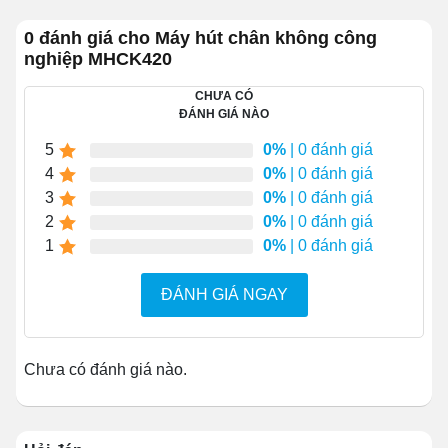
Tên sản phẩm
Máy công nghiệp hút chân
không MHCK420
0 đánh giá cho Máy hút chân không công
nghiệp MHCK420
Nguồn điện sử
220V/380V
CHƯA CÓ
ĐÁNH GIÁ NÀO
dụng
5
0%
| 0 đánh giá
4
0%
| 0 đánh giá
Công suất
1600W
3
0%
| 0 đánh giá
2
0%
| 0 đánh giá
1
0%
| 0 đánh giá
Thể tích buồng
515x465x120 mm
ĐÁNH GIÁ NGAY
Kích thước máy
720x575x555 mm
Chưa có đánh giá nào.
Chất liệu
Inox 304
Chu kỳ hút
1-4 lần/phút