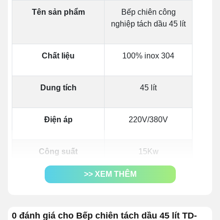
Tên sản phẩm
Bếp chiên công
nghiệp tách dầu 45 lít
Chất liệu
100% inox 304
Dung tích
45 lít
Điện áp
220V/380V
Công suất
15Kw
>> XEM THÊM
Dung tích buồng (dài
930x450x190mm
x rộng x cao)
0 đánh giá cho Bếp chiên tách dầu 45 lít TD-