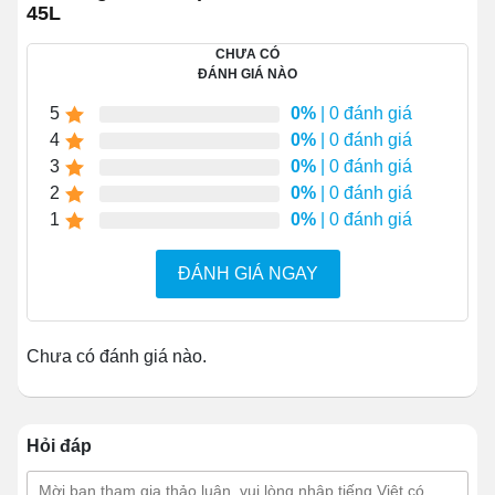
45L
Kích thước (dài x
1100x550x900mm
rộng x cao)
CHƯA CÓ
ĐÁNH GIÁ NÀO
5
0%
| 0 đánh giá
4
0%
| 0 đánh giá
3
0%
| 0 đánh giá
2
0%
| 0 đánh giá
1
0%
| 0 đánh giá
ĐÁNH GIÁ NGAY
Chưa có đánh giá nào.
Với công suất và dung tích như trên, bếp chiên tách dầu
Hỏi đáp
45l có thể chế biến gà nguyên con, rau củ, những mẻ