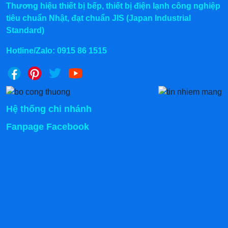
chiên ra, mở van xả nước để loại bỏ cặn bẩn.
Thương hiệu thiết bị bếp, thiết bị điện lạnh công nghiệp
tiêu chuẩn Nhật, đạt chuẩn JIS (Japan Industrial
Standard)
Hotline/Zalo:
0915 86 1515
Hệ thống chi nhánh
Fanpage Facebook
Không chỉ có ích trong việc chế biến, van xả còn có tính
ứng dụng cao khi vệ sinh, làm sạch thiết bị sau khi sử
dụng.