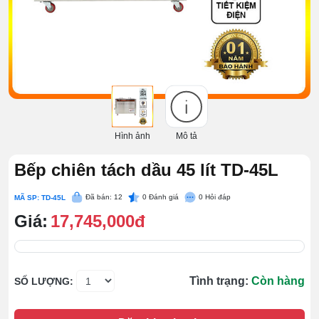
Hình ảnh
Mô tả
Bếp chiên tách dầu 45 lít TD-45L
Đã bán: 12
0
Đánh giá
0
Hỏi đáp
MÃ SP: TD-45L
Giá:
17,745,000đ
Tình trạng:
Còn hàng
SỐ LƯỢNG: