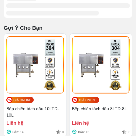
2.4 Mayso gia nhiệt công suất cao
Mayso gia nhiệt bao gồm 3 thanh nhiệt xếp liên tiếp
nhau, được lắp đặt ở khoang chiên, liền dưới tấm chắn
Gợi Ý Cho Bạn
nâng đỡ thực phẩm. Với công suất lên tới 15KW, lại có
thêm bộ phận cảm biến nhiệt nên bộ phận này có khả
năng truyền nhiệt hiệu quả, ổn định.
GIÁ ONLINE
GIÁ ONLINE
Bếp chiên tách dầu 10l TD-
Bếp chiên tách dầu 8l TD-8L
10L
Liên hệ
Liên hệ
Bán:
14
0
Bán:
12
0