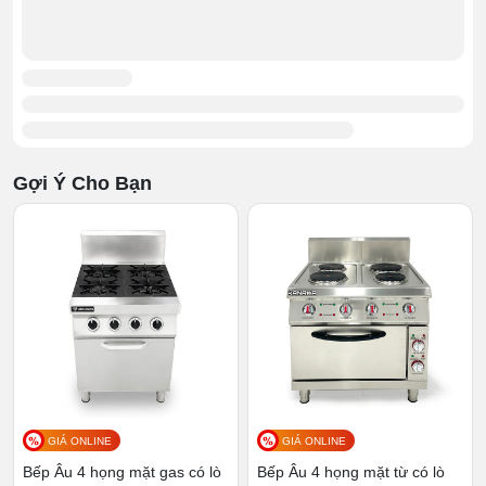
Gợi Ý Cho Bạn
>>> Tham khảo:
Bếp Âu 6 họng
cho nhu cầu
nấu nướng lớn hơn
Một số điểm cần chú ý khi sử
GIÁ ONLINE
GIÁ ONLINE
dụng bếp Âu 4 họng
Bếp Âu 4 họng mặt gas có lò
Bếp Âu 4 họng mặt từ có lò