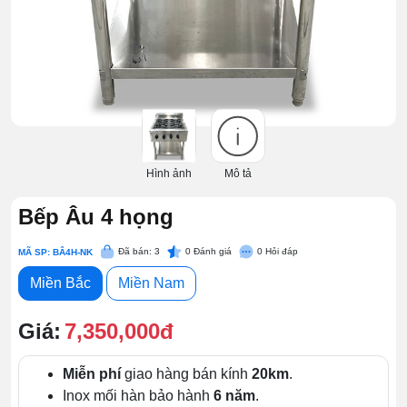
Hình ảnh
Mô tả
Bếp Âu 4 họng
Đã bán: 3
0
Đánh giá
0
Hỏi đáp
MÃ SP: BÂ4H-NK
Miền Bắc
Miền Nam
Giá:
7,350,000đ
Miễn phí
giao hàng bán kính
20km
.
Inox mối hàn bảo hành
6 năm
.