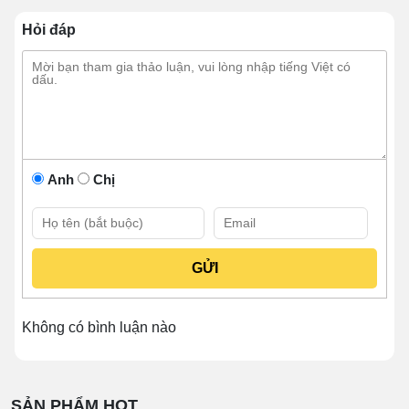
Chỉnh nhiệt linh hoạt, giúp chế biến hiệu quả, tiết
kiệm nhiên liệu.
Hỏi đáp
Chân bếp có thể điều chỉnh độ cao thấp cho phù
hợp với vóc dáng người nấu.
Thiết bị dễ sử dụng, vệ sinh sau chế biến mà
không đòi hỏi quá nhiều kỹ thuật.
Anh
Chị
Không có bình luận nào
SẢN PHẨM HOT