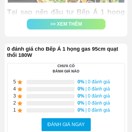
Tại sao nên đầu tư Bếp Á 1 họng
gas 95cm quạt thổi 180W?
>> XEM THÊM
Thiết kế sản phẩm tinh gọn, chắc chắn với vẻ
ngoài màu xám bạc sáng bóng, bắt mắt.
Kích thước là
950x800x1070mm
, phù hợp để
0 đánh giá cho Bếp Á 1 họng gas 95cm quạt
thổi 180W
setup trong những không gian bếp cỡ nhỏ.
Hệ thống đánh lửa Magneto
tân tiến giúp sinh
CHƯA CÓ
nhiệt nhanh, mạnh, đáp ứng hiệu quả các yêu cầu
ĐÁNH GIÁ NÀO
chế biến của món ăn châu Á.
5
0%
| 0 đánh giá
Bếp tạo lửa xanh, không làm cháy đen đáy nồi,
4
0%
| 0 đánh giá
chảo khi đun nấu.
3
0%
| 0 đánh giá
Nhiệt độ bếp có thể điều chỉnh linh hoạt, giúp quá
2
0%
| 0 đánh giá
trình chế biến diễn ra thuận lợi, tối ưu chi phí vận
1
0%
| 0 đánh giá
hành.
ĐÁNH GIÁ NGAY
Chiều cao bếp có thể điều chỉnh linh hoạt cho phù
hợp với vóc dáng người nấu.