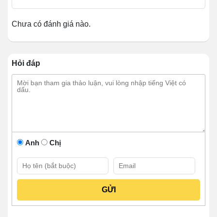
Bếp Á 1 họng công nghiệp
này sử dụng dễ
Chưa có đánh giá nào.
dàng, an toàn, tiết kiệm thời gian, chi phí.
Hỏi đáp
Anh
Chị
Khám phá cấu tạo của Bếp Á 1
họng gas 95cm quạt thổi 180W