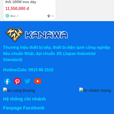
biến tiếp theo.
thổi 180W inox dày
Cân bảo dưỡng sản phẩm định kỳ để tránh gặp số
11,550,000 đ
cố trong quá trình chiên xào.
Bán:
2
0
Thương hiệu thiết bị bếp, thiết bị điện lạnh công nghiệp
tiêu chuẩn Nhật, đạt chuẩn JIS (Japan Industrial
Standard)
Hotline/Zalo:
0915 86 1515
Hệ thống chi nhánh
Chính sách mua hàng tại Kanawa
Fanpage Facebook