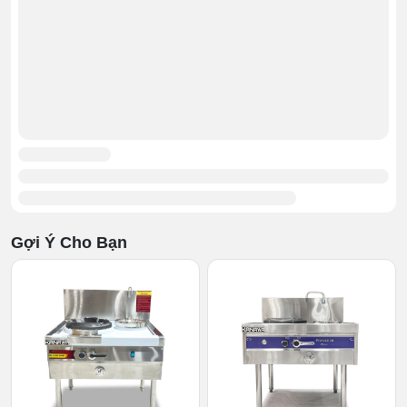
Gợi Ý Cho Bạn
>>> Cập nhật
Bếp Á 1 họng gas 88cm quạt thổi
giá tốt nhất
120W