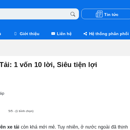
Tin tức
ủ
Giới thiệu
Liên hệ
Hệ thống phân phối
i: 1 vốn 10 lời, Siêu tiện lợi
áp
5/5 - (1 bình chọn)
ên xe tải
còn khá mới mẻ. Tuy nhiên, ở nước ngoài đã thịnh