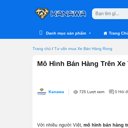
Skip to main content
Danh mục sản phẩm
Trang Ch
Trang chủ
/
Tư vấn mua Xe Bán Hàng Rong
Mô Hình Bán Hàng Trên Xe Tả
Kanawa
725 Lượt xem
0
Hỏi đ
Với nhiều người Việt,
mô hình bán hàng tr