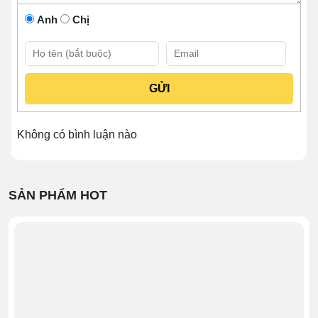
nổi trội cho những giai đoạn kế tiếp. Đây cũng chính là
Anh
Chị
điểm lợi khi bạn lựa chọn xe cafe mang đi. Theo đó, chi
phí dành cho sản phẩm này không vượt quá 10 triệu.
Một số vốn cực thấp để sẵn sàng khởi nghiệp, giảm bớt
gánh nặng về kinh tế trong giai đoạn đầu.
Không có bình luận nào
SẢN PHẨM HOT
Ở một phương diện khác, khả năng tiết kiệm chi phí của