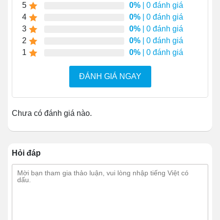
5
0%
| 0 đánh giá
cà phê take away là lựa chọn lý tưởng nhất. Giúp tiết
4
0%
| 0 đánh giá
kiệm thời gian giao dịch mà người tiêu dùng vẫn có thể
3
0%
| 0 đánh giá
tận hưởng món ngon yêu thích của mình.
2
0%
| 0 đánh giá
Không chỉ thuận tiện, dễ mua, chất lượng cafe take
1
0%
| 0 đánh giá
away cũng được cải thiện đáng kể theo thời gian.
Buồng chế biến của xe được thiết kế rất chuyên nghiệp
ĐÁNH GIÁ NGAY
và khoa học, đảm bảo an toàn vệ sinh thực phẩm. Tính
cạnh tranh giữa các đơn vị kinh doanh cũng rất cao nên
hương vị của đồ uống ngày càng được nâng tầm, không
Chưa có đánh giá nào.
hề thua thiệt so với các tiệm cafe truyền thống. Nhờ vậy
mà người tiêu dùng lại càng yên tâm hơn với lựa chọn
đa tiện ích này.
Hỏi đáp
2. Lợi thế kinh doanh của xe cafe
mang đi so với việc mở tiệm
2.1 Tiết kiệm chi phí
Trong kinh doanh, tối ưu số vốn ban đầu sẽ tạo ưu thế