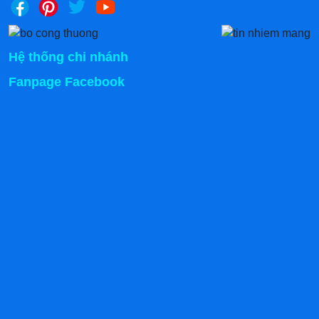
Hệ thống chi nhánh
Fanpage Facebook
Khung được chia làm 2 phần chính, phía trên là khu vực
bán hàng, phía dưới là khu trữ đồ. Trên cùng được che
chắn bằng phần mái đẹp mắt. Có rất nhiều kiểu mái để
bạn tham khảo như: mái dạng ô, mái chéo, mái bằng,
mái vòm…
3.2 Buồng pha chế
Buồng pha chế được bố trí ở phía trên của khung xe,
nằm ngang tầm tay nên rất tiện khi thao tác. Không gian
buồng cực thoáng, bằng phẳng, bạn có thể đặt rất nhiều
nguyên liệu, đồ dùng phục vụ khâu chế biến tại đây.
Ngoài ra, bên cạnh thành xe còn có thêm bàn gấp, kế
bàn chế biến có lắp đặt các ngăn để bày biện thành