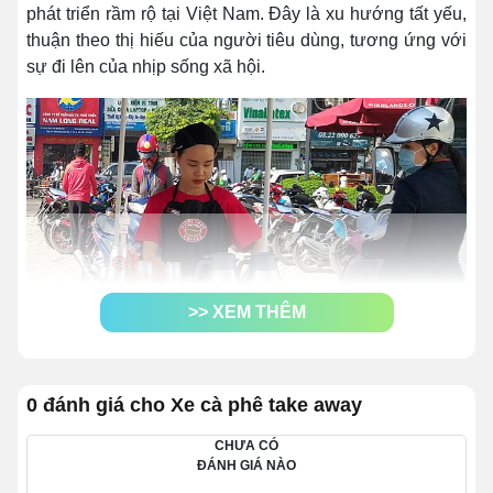
phát triển rầm rộ tại Việt Nam. Đây là xu hướng tất yếu,
thuận theo thị hiếu của người tiêu dùng, tương ứng với
sự đi lên của nhịp sống xã hội.
>> XEM THÊM
0 đánh giá cho Xe cà phê take away
Theo đó, ngày nay người Việt càng ngày càng bận bịu
CHƯA CÓ
với công việc riêng và gia đình. Trong khi đó, nhu cầu
ĐÁNH GIÁ NÀO
uống cafe lại luôn thường trực. Vậy nên việc chọn mua