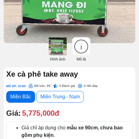
Hình ảnh
Mô tả
Xe cà phê take away
Đã bán: 95
0
Đánh giá
0
Hỏi đáp
MÃ SP: XI-90
Miền Bắc
Miền Trung - Nam
Giá:
5,775,000đ
Giá chỉ áp dụng cho
mẫu xe 90cm, chưa bao
gồm phụ kiện
.