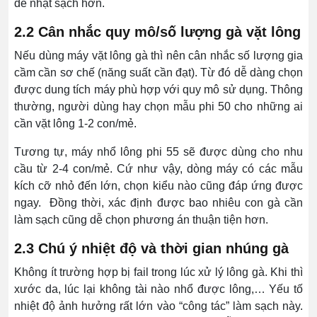
dễ nhặt sạch hơn.
2.2 Cân nhắc quy mô/số lượng gà vặt lông
Nếu dùng máy vặt lông gà thì nên cân nhắc số lượng gia
cầm cần sơ chế (năng suất cần đạt). Từ đó dễ dàng chọn
được dung tích máy phù hợp với quy mô sử dụng. Thông
thường, người dùng hay chọn mẫu phi 50 cho những ai
cần vặt lông 1-2 con/mẻ.
Tương tự, máy nhổ lông phi 55 sẽ được dùng cho nhu
cầu từ 2-4 con/mẻ. Cứ như vậy, dòng máy có các mẫu
kích cỡ nhỏ đến lớn, chọn kiểu nào cũng đáp ứng được
ngay. Đồng thời, xác định được bao nhiêu con gà cần
làm sạch cũng dễ chọn phương án thuận tiện hơn.
2.3 Chú ý nhiệt độ và thời gian nhúng gà
Không ít trường hợp bị fail trong lúc xử lý lông gà. Khi thì
xước da, lúc lại không tài nào nhổ được lông,… Yếu tố
nhiệt độ ảnh hưởng rất lớn vào “công tác” làm sạch này.