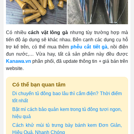
Có nhiều
cách vặt lông gà
nhưng tùy trường hợp mà
tiến độ áp dụng sẽ khác nhau. Bên cạnh các dụng cụ hỗ
trợ kể trên, có thể mua thêm
phễu cắt tiết gà
, nồi điện
đun nước,… Vừa hay, tất cả sản phẩm này đều được
Kanawa.vn
phân phối, đã update thông tin + giá bán trên
website.
Có thể bạn quan tâm
Di chuyển tủ đông bao lâu thì cắm điện? Thời điểm
tốt nhất
Bật mí cách bảo quản kem trong tủ đông tươi ngon,
hiệu quả
Cách khử mùi tủ trưng bày bánh kem Đơn Giản,
Hiệu Quả, Nhanh Chóng