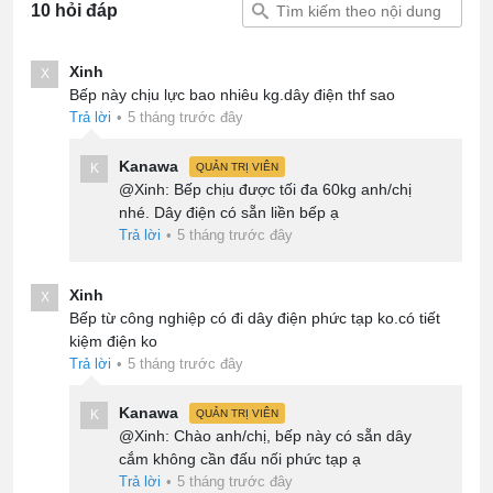
10 hỏi đáp
Xinh
X
Bếp này chịu lực bao nhiêu kg.dây điện thf sao
Trả lời
•
5 tháng trước đây
Kanawa
K
QUẢN TRỊ VIÊN
@Xinh: Bếp chịu được tối đa 60kg anh/chị
nhé. Dây điện có sẵn liền bếp ạ
Trả lời
•
5 tháng trước đây
Xinh
X
Bếp từ công nghiệp có đi dây điện phức tạp ko.có tiết
kiệm điện ko
Trả lời
•
5 tháng trước đây
Kanawa
K
QUẢN TRỊ VIÊN
@Xinh: Chào anh/chị, bếp này có sẵn dây
cắm không cần đấu nối phức tạp ạ
Trả lời
•
5 tháng trước đây