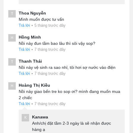
Thoa Nguyễn
T
Mình muốn được tư vấn
Trả lời
•
5 tháng trước đây
Hồng Minh
H
Nồi này đun tầm bao lâu thì sôi vậy sop?
Trả lời
•
7 tháng trước đây
Thanh Thái
T
Nồi này vệ sinh ra sao nhỉ, tôi hơi sợ nước vào điện
Trả lời
•
7 tháng trước đây
Hoàng Thị Kiều
H
Nồi này giao bến tre ko sop ơi? mình đang muốn mua
2 chiếc
Trả lời
•
7 tháng trước đây
Kanawa
K
Anh/chị đặt tầm 2-3 ngày là sẽ nhận được
hàng ạ