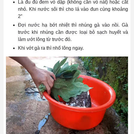
Lá đu đủ đem vò dập (không cần vò nát) hoặc cắt
nhỏ. Khi nước sôi thì cho lá vào đun cùng khoảng
2″
Đợi nước hạ bớt nhiệt thì nhúng gà vào nồi. Gà
trước khi nhúng cần được loại bỏ sạch huyết và
làm ướt lông từ trước đó.
Khi vớt gà ra thì nhổ lông ngay.