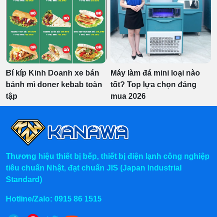
Bí kíp Kinh Doanh xe bán
Máy làm đá mini loại nào
bánh mì doner kebab toàn
tốt? Top lựa chọn đáng
tập
mua 2026
Thương hiệu thiết bị bếp, thiết bị điện lạnh công nghiệp
tiêu chuẩn Nhật, đạt chuẩn JIS (Japan Industrial
Standard)
Hotline/Zalo:
0915 86 1515