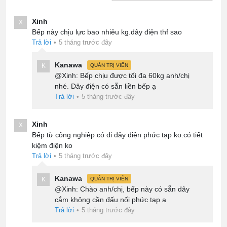
Xinh
X
Bếp này chịu lực bao nhiêu kg.dây điện thf sao
Trả lời
•
5 tháng trước đây
Kanawa
K
QUẢN TRỊ VIÊN
@Xinh: Bếp chịu được tối đa 60kg anh/chị
nhé. Dây điện có sẵn liền bếp ạ
Trả lời
•
5 tháng trước đây
Xinh
X
Bếp từ công nghiệp có đi dây điện phức tạp ko.có tiết
kiệm điện ko
Trả lời
•
5 tháng trước đây
Kanawa
K
QUẢN TRỊ VIÊN
@Xinh: Chào anh/chị, bếp này có sẵn dây
cắm không cần đấu nối phức tạp ạ
Trả lời
•
5 tháng trước đây