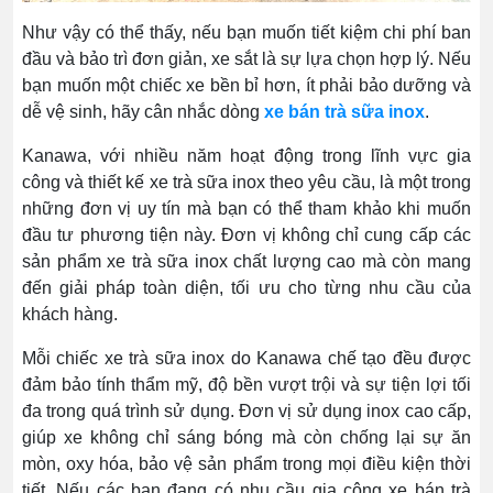
Như vậy có thể thấy, nếu bạn muốn tiết kiệm chi phí ban
đầu và bảo trì đơn giản, xe sắt là sự lựa chọn hợp lý. Nếu
bạn muốn một chiếc xe bền bỉ hơn, ít phải bảo dưỡng và
dễ vệ sinh, hãy cân nhắc dòng
xe bán trà sữa inox
.
Kanawa, với nhiều năm hoạt động trong lĩnh vực gia
công và thiết kế xe trà sữa inox theo yêu cầu, là một trong
những đơn vị uy tín mà bạn có thể tham khảo khi muốn
đầu tư phương tiện này. Đơn vị không chỉ cung cấp các
sản phẩm xe trà sữa inox chất lượng cao mà còn mang
đến giải pháp toàn diện, tối ưu cho từng nhu cầu của
khách hàng.
Mỗi chiếc xe trà sữa inox do Kanawa chế tạo đều được
đảm bảo tính thẩm mỹ, độ bền vượt trội và sự tiện lợi tối
đa trong quá trình sử dụng. Đơn vị sử dụng inox cao cấp,
giúp xe không chỉ sáng bóng mà còn chống lại sự ăn
mòn, oxy hóa, bảo vệ sản phẩm trong mọi điều kiện thời
tiết. Nếu các bạn đang có nhu cầu gia công xe bán trà