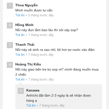
Thoa Nguyễn
T
Mình muốn được tư vấn
Trả lời
•
5 tháng trước đây
Hồng Minh
H
Nồi này đun tầm bao lâu thì sôi vậy sop?
Trả lời
•
7 tháng trước đây
Thanh Thái
T
Nồi này vệ sinh ra sao nhỉ, tôi hơi sợ nước vào điện
Trả lời
•
7 tháng trước đây
Hoàng Thị Kiều
H
Nồi này giao bến tre ko sop ơi? mình đang muốn mua
2 chiếc
Trả lời
•
7 tháng trước đây
Kanawa
K
Anh/chị đặt tầm 2-3 ngày là sẽ nhận được
hàng ạ
Trả lời
•
7 tháng trước đây