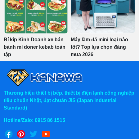
Bí kíp Kinh Doanh xe bán
Máy làm đá mini loại nào
bánh mì doner kebab toàn
tốt? Top lựa chọn đáng
tập
mua 2026
Thương hiệu thiết bị bếp, thiết bị điện lạnh công nghiệp
tiêu chuẩn Nhật, đạt chuẩn JIS (Japan Industrial
Standard)
Hotline/Zalo:
0915 86 1515